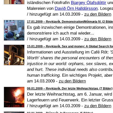
isländischen Fotofrafin
Bjargey Ólafsdóttir
und
Malereien von
Davið Örn Halldórsson
. Losgez
/ hinzugefügt am 14.03.2009 -
zu den Bildern
17.01.2009 – Reykjavík. Demonstration/Mótmæla IV. (2 Bilde
Es gab inzwischen einige Demontrationen, i
demonstriere ich auch mal wieder...
/ hinzugefügt am 14.03.2009 -
zu den Bildern
15.01.2009 – Reykjavík. Sex and money: A Global Search fo
Informationen und Ausstellung im Café Rót:
'
Worth' shares the personal encounters of thes
injustice in our world: orphans, sex slaves, 
and hurt. These individual needs also contrib
human trafficking.
Ein wichtiges Projekt, aber 
am 14.03.2009 -
zu den Bildern
06.01.2009 – Reykjavík. Der letzte Weihnachtstag. (7 Bilder)
Der letzte Weihnachtstag, am 6. Januar, wird in
Lagerfeuern und Feuerwerk. Ein letzter Gruss
/ hinzugefügt am 14.03.2009 -
zu den Bildern