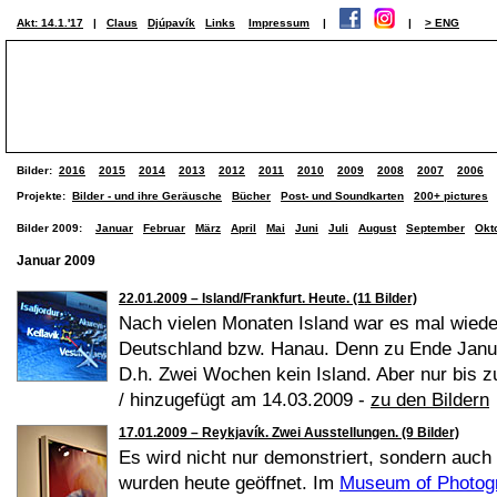
Akt: 14.1.'17
|
Claus
Djúpavík
Links
Impressum
|
|
> ENG
Bilder:
2016
2015
2014
2013
2012
2011
2010
2009
2008
2007
2006
Projekte:
Bilder - und ihre Geräusche
Bücher
Post- und Soundkarten
200+ pictures
Bilder 2009:
Januar
Februar
März
April
Mai
Juni
Juli
August
September
Okt
Januar 2009
22.01.2009 – Island/Frankfurt. Heute. (11 Bilder)
Nach vielen Monaten Island war es mal wieder 
Deutschland bzw. Hanau. Denn zu Ende Janua
D.h. Zwei Wochen kein Island. Aber nur bis z
/ hinzugefügt am 14.03.2009 -
zu den Bildern
17.01.2009 – Reykjavík. Zwei Ausstellungen. (9 Bilder)
Es wird nicht nur demonstriert, sondern auch 
wurden heute geöffnet. Im
Museum of Photog