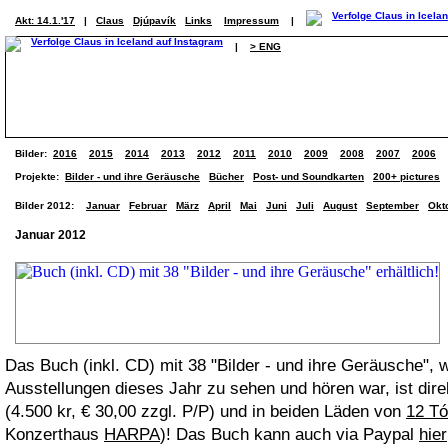
Akt: 14.1.'17
|
Claus
Djúpavík
Links
Impressum
|
|
> ENG
Bilder:
2016
2015
2014
2013
2012
2011
2010
2009
2008
2007
2006
Projekte:
Bilder - und ihre Geräusche
Bücher
Post- und Soundkarten
200+ pictures
Bilder 2012:
Januar
Februar
März
April
Mai
Juni
Juli
August
September
Okt
Januar 2012
Das Buch (inkl. CD) mit 38 "Bilder - und ihre Geräusche",
Ausstellungen dieses Jahr zu sehen und hören war, ist dire
(4.500 kr, € 30,00 zzgl. P/P) und in beiden Läden von
12 Tó
Konzerthaus
HARPA
)! Das Buch kann auch via Paypal
hier