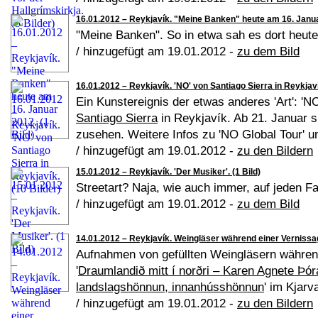
16.01.2012 – Reykjavík. "Meine Banken" heute am 16. Januar
"Meine Banken". So in etwa sah es dort heute
/ hinzugefügt am 19.01.2012 -
zu dem Bild
16.01.2012 – Reykjavík. 'NO' von Santiago Sierra in Reykjaví
Ein Kunstereignis der etwas anderes 'Art': 'N
Santiago Sierra
in Reykjavík. Ab 21. Januar s
zusehen. Weitere Infos zu 'NO Global Tour' u
/ hinzugefügt am 19.01.2012 -
zu den Bildern
15.01.2012 – Reykjavík. 'Der Musiker'. (1 Bild)
Streetart? Naja, wie auch immer, auf jeden Fa
/ hinzugefügt am 19.01.2012 -
zu dem Bild
14.01.2012 – Reykjavík. Weingläser während einer Vernissag
Aufnahmen von gefüllten Weingläsern währen
'
Draumlandið mitt í norðri – Karen Agnete Þór
landslagshönnun, innanhússhönnun
' im Kjarva
/ hinzugefügt am 19.01.2012 -
zu den Bildern