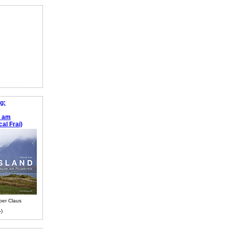
g:
e am
al Frai)
ber Claus
-)