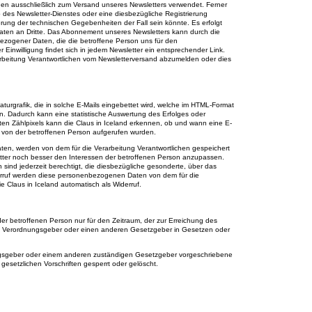
 ausschließlich zum Versand unseres Newsletters verwendet. Ferner
b des Newsletter-Dienstes oder eine diesbezügliche Registrierung
erung der technischen Gegebenheiten der Fall sein könnte. Es erfolgt
en an Dritte. Das Abonnement unseres Newsletters kann durch die
bezogener Daten, die die betroffene Person uns für den
 Einwilligung findet sich in jedem Newsletter ein entsprechender Link.
Verarbeitung Verantwortlichen vom Newsletterversand abzumelden oder dies
iaturgrafik, die in solche E-Mails eingebettet wird, welche im HTML-Format
. Dadurch kann eine statistische Auswertung des Erfolges oder
n Zählpixels kann die Claus in Iceland erkennen, ob und wann eine E-
ks von der betroffenen Person aufgerufen wurden.
en, werden von dem für die Verarbeitung Verantwortlichen gespeichert
etter noch besser den Interessen der betroffenen Person anzupassen.
ind jederzeit berechtigt, die diesbezügliche gesonderte, über das
erruf werden diese personenbezogenen Daten von dem für die
e Claus in Iceland automatisch als Widerruf.
er betroffenen Person nur für den Zeitraum, der zur Erreichung des
und Verordnungsgeber oder einen anderen Gesetzgeber in Gesetzen oder
ungsgeber oder einem anderen zuständigen Gesetzgeber vorgeschriebene
setzlichen Vorschriften gesperrt oder gelöscht.