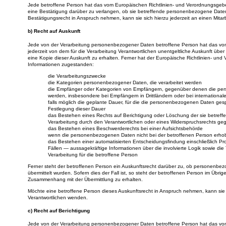
Jede betroffene Person hat das vom Europäischen Richtlinien- und Verordnungsgebe
eine Bestätigung darüber zu verlangen, ob sie betreffende personenbezogene Daten
Bestätigungsrecht in Anspruch nehmen, kann sie sich hierzu jederzeit an einen Mitar
b) Recht auf Auskunft
Jede von der Verarbeitung personenbezogener Daten betroffene Person hat das vo
jederzeit von dem für die Verarbeitung Verantwortlichen unentgeltliche Auskunft ü
eine Kopie dieser Auskunft zu erhalten. Ferner hat der Europäische Richtlinien- un
Informationen zugestanden:
die Verarbeitungszwecke
die Kategorien personenbezogener Daten, die verarbeitet werden
die Empfänger oder Kategorien von Empfängern, gegenüber denen die per
werden, insbesondere bei Empfängern in Drittländern oder bei international
falls möglich die geplante Dauer, für die die personenbezogenen Daten gespeich
Festlegung dieser Dauer
das Bestehen eines Rechts auf Berichtigung oder Löschung der sie betre
Verarbeitung durch den Verantwortlichen oder eines Widerspruchsrechts ge
das Bestehen eines Beschwerderechts bei einer Aufsichtsbehörde
wenn die personenbezogenen Daten nicht bei der betroffenen Person erhobe
das Bestehen einer automatisierten Entscheidungsfindung einschließlich P
Fällen — aussagekräftige Informationen über die involvierte Logik sowie di
Verarbeitung für die betroffene Person
Ferner steht der betroffenen Person ein Auskunftsrecht darüber zu, ob personenbezo
übermittelt wurden. Sofern dies der Fall ist, so steht der betroffenen Person im Übr
Zusammenhang mit der Übermittlung zu erhalten.
Möchte eine betroffene Person dieses Auskunftsrecht in Anspruch nehmen, kann sie si
Verantwortlichen wenden.
c) Recht auf Berichtigung
Jede von der Verarbeitung personenbezogener Daten betroffene Person hat das vom