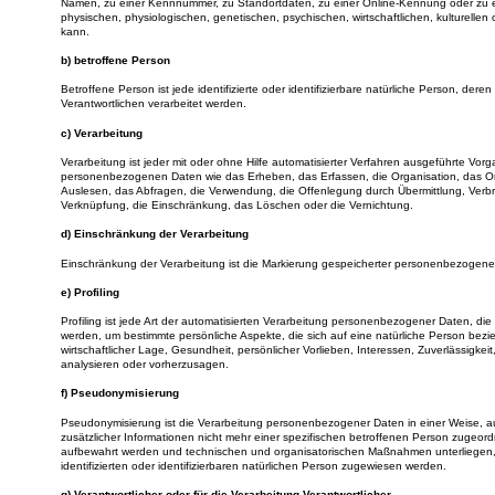
Namen, zu einer Kennnummer, zu Standortdaten, zu einer Online-Kennung oder zu 
physischen, physiologischen, genetischen, psychischen, wirtschaftlichen, kulturellen o
kann.
b) betroffene Person
Betroffene Person ist jede identifizierte oder identifizierbare natürliche Person, d
Verantwortlichen verarbeitet werden.
c) Verarbeitung
Verarbeitung ist jeder mit oder ohne Hilfe automatisierter Verfahren ausgeführte V
personenbezogenen Daten wie das Erheben, das Erfassen, die Organisation, das O
Auslesen, das Abfragen, die Verwendung, die Offenlegung durch Übermittlung, Verbre
Verknüpfung, die Einschränkung, das Löschen oder die Vernichtung.
d) Einschränkung der Verarbeitung
Einschränkung der Verarbeitung ist die Markierung gespeicherter personenbezogener 
e) Profiling
Profiling ist jede Art der automatisierten Verarbeitung personenbezogener Daten, 
werden, um bestimmte persönliche Aspekte, die sich auf eine natürliche Person bezi
wirtschaftlicher Lage, Gesundheit, persönlicher Vorlieben, Interessen, Zuverlässigkei
analysieren oder vorherzusagen.
f) Pseudonymisierung
Pseudonymisierung ist die Verarbeitung personenbezogener Daten in einer Weise,
zusätzlicher Informationen nicht mehr einer spezifischen betroffenen Person zugeor
aufbewahrt werden und technischen und organisatorischen Maßnahmen unterliegen, 
identifizierten oder identifizierbaren natürlichen Person zugewiesen werden.
g) Verantwortlicher oder für die Verarbeitung Verantwortlicher