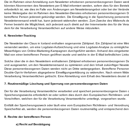
Die im Rahmen einer Anmeldung zum Newsletter erhobenen personenbezogenen Daten werden
könnten Abonnenten des Newsletters per E-Mail informiert werden, sofern dies für den Betrie
erforderlich ist, wie dies im Falle von Änderungen am Newsletterangebot oder bei der Veränd
keine Weitergabe der im Rahmen des Newsletter-Dienstes erhobenen personenbezogenen Dat
betroffene Person jederzeit gekündigt werden. Die Einwilligung in die Speicherung personen
Newsletterversand erteilt hat, kann jederzeit widerrufen werden. Zum Zwecke des Widerrufs der
Ferner besteht die Möglichkeit, sich jederzeit auch direkt auf der Internetseite des für die 
dem für die Verarbeitung Verantwortlichen auf andere Weise mitzuteilen.
6. Newsletter-Tracking
Die Newsletter der Claus in Iceland enthalten sogenannte Zählpixel. Ein Zählpixel ist eine Min
versendet werden, um eine Logdatei-Aufzeichnung und eine Logdatei-Analyse zu ermöglichen
Misserfolges von Online-Marketing-Kampagnen durchgeführt werden. Anhand des eingebettete
Mail von einer betroffenen Person geöffnet wurde und welche in der E-Mail befindlichen Lin
Solche über die in den Newslettern enthaltenen Zählpixel erhobenen personenbezogenen Dat
und ausgewertet, um den Newsletterversand zu optimieren und den Inhalt zukünftiger Newsl
Diese personenbezogenen Daten werden nicht an Dritte weitergegeben. Betroffene Personen s
Double-Opt-In-Verfahren abgegebene Einwilligungserklärung zu widerrufen. Nach einem Wid
Verarbeitung Verantwortlichen gelöscht. Eine Abmeldung vom Erhalt des Newsletters deutet di
7. Routinemäßige Löschung und Sperrung von personenbezogenen Daten
Der für die Verarbeitung Verantwortliche verarbeitet und speichert personenbezogene Daten d
Speicherungszwecks erforderlich ist oder sofern dies durch den Europäischen Richtlinien- 
Vorschriften, welchen der für die Verarbeitung Verantwortliche unterliegt, vorgesehen wurde.
Entfällt der Speicherungszweck oder läuft eine vom Europäischen Richtlinien- und Verordn
Speicherfrist ab, werden die personenbezogenen Daten routinemäßig und entsprechend den ge
8. Rechte der betroffenen Person
a) Recht auf Bestätigung