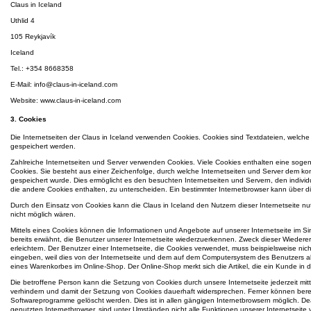
Claus in Iceland
Uthlid 4
105 Reykjavík
Iceland
Tel.: +354 8668358
E-Mail: info@claus-in-iceland.com
Website: www.claus-in-iceland.com
3. Cookies
Die Internetseiten der Claus in Iceland verwenden Cookies. Cookies sind Textdateien, welc
gespeichert werden.
Zahlreiche Internetseiten und Server verwenden Cookies. Viele Cookies enthalten eine soge
Cookies. Sie besteht aus einer Zeichenfolge, durch welche Internetseiten und Server dem k
gespeichert wurde. Dies ermöglicht es den besuchten Internetseiten und Servern, den indivi
die andere Cookies enthalten, zu unterscheiden. Ein bestimmter Internetbrowser kann über die
Durch den Einsatz von Cookies kann die Claus in Iceland den Nutzern dieser Internetseite nut
nicht möglich wären.
Mittels eines Cookies können die Informationen und Angebote auf unserer Internetseite im S
bereits erwähnt, die Benutzer unserer Internetseite wiederzuerkennen. Zweck dieser Wiedere
erleichtern. Der Benutzer einer Internetseite, die Cookies verwendet, muss beispielsweise ni
eingeben, weil dies von der Internetseite und dem auf dem Computersystem des Benutzers ab
eines Warenkorbes im Online-Shop. Der Online-Shop merkt sich die Artikel, die ein Kunde in d
Die betroffene Person kann die Setzung von Cookies durch unsere Internetseite jederzeit mit
verhindern und damit der Setzung von Cookies dauerhaft widersprechen. Ferner können berei
Softwareprogramme gelöscht werden. Dies ist in allen gängigen Internetbrowsern möglich. De
genutzten Internetbrowser, sind unter Umständen nicht alle Funktionen unserer Internetseite v