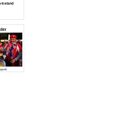
n-Iceland
 day
kjavík