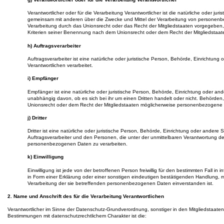
Verantwortlicher oder für die Verarbeitung Verantwortlicher ist die natürliche oder jur
gemeinsam mit anderen über die Zwecke und Mittel der Verarbeitung von personenbe
Verarbeitung durch das Unionsrecht oder das Recht der Mitgliedstaaten vorgegeben
Kriterien seiner Benennung nach dem Unionsrecht oder dem Recht der Mitgliedstaa
h) Auftragsverarbeiter
Auftragsverarbeiter ist eine natürliche oder juristische Person, Behörde, Einrichtun
Verantwortlichen verarbeitet.
i) Empfänger
Empfänger ist eine natürliche oder juristische Person, Behörde, Einrichtung oder a
unabhängig davon, ob es sich bei ihr um einen Dritten handelt oder nicht. Behörd
Unionsrecht oder dem Recht der Mitgliedstaaten möglicherweise personenbezogene D
j) Dritter
Dritter ist eine natürliche oder juristische Person, Behörde, Einrichtung oder andere
Auftragsverarbeiter und den Personen, die unter der unmittelbaren Verantwortung des
personenbezogenen Daten zu verarbeiten.
k) Einwilligung
Einwilligung ist jede von der betroffenen Person freiwillig für den bestimmten Fall 
in Form einer Erklärung oder einer sonstigen eindeutigen bestätigenden Handlung, mit
Verarbeitung der sie betreffenden personenbezogenen Daten einverstanden ist.
2. Name und Anschrift des für die Verarbeitung Verantwortlichen
Verantwortlicher im Sinne der Datenschutz-Grundverordnung, sonstiger in den Mitgliedstaa
Bestimmungen mit datenschutzrechtlichem Charakter ist die: