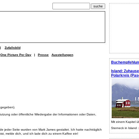
|
Zufallsbild
One Picture Per Day
|
Presse
Ausstellungen
Buchempfehlun
Island: Zuhaus
Polarkreis (Pasc
angegeben).
, Nutzung oder öffentliche Wiedergabe der Informationen oder Daten,
Mit einem Kapitel ü
Sterneck in Island :
e jeder Seite wurden von Mark James gestaltet. Ich hatte nachträglich
ist, melde dich, und ich lade dich zu einem Kaffee ein!