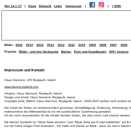
Akt: 14.1.'17
|
Claus
Djúpavík
Links
Impressum
|
|
> ENG
Bilder:
2016
2015
2014
2013
2012
2011
2010
2009
2008
2007
2006
Projekte:
Bilder - und ihre Geräusche
Bücher
Post- und Soundkarten
200+ pictures
Impressum und Kontakt
Claus Sterneck, 105 Reykjavík, Island
www.claus-in-iceland.com
Inhaber: Claus Sterneck, Reykjavík, Island
Design und Inhalt: Claus Sterneck, Reykjavík, Island
Copyright (insb. Bilder): Claus Sterneck, Reykjavík, Island - 2006-2025 (sofern nicht anders 
Der Inhalt der Seiten ist urheberrechtlich geschützt. Vervielfältigung, Änderung, Verbreitung
insbesondere des Bildmaterials ist nur mit ausdrücklicher Zustimmung gestattet.
Ich bin nicht verantwortlich für die Inhalte fremder Seiten, die über einen Link erreicht werden.
Die kleinen Symbole für "Diese Seite drucken" und "Diese Seite per E-mail empfehlen" am End
nur die Farbe einiger Pixel verändert... Ein Hallo und Danke an Mark - wenn Du mal in Island b