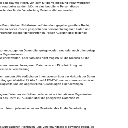
r eingeräumte Recht, von dem für die Verarbeitung Verantwortlichen
 verarbeitet werden. Möchte eine betroffene Person dieses
beiter des für die Verarbeitung Verantwortlichen wenden.
m Europäischen Richtlinien- und Verordnungsgeber gewährte Recht,
ber die zu seiner Person gespeicherten personenbezogenen Daten und
d Verordnungsgeber der betroffenen Person Auskunft über folgende
sonenbezogenen Daten offengelegt worden sind oder noch offengelegt
en Organisationen
ert werden, oder, falls dies nicht möglich ist, die Kriterien für die
ffenden personenbezogenen Daten oder auf Einschränkung der
gen diese Verarbeitung
n werden: Alle verfügbaren Informationen über die Herkunft der Daten
rofiling gemäß Artikel 22 Abs.1 und 4 DS-GVO und — zumindest in diesen
e Tragweite und die angestrebten Auswirkungen einer derartigen
gene Daten an ein Drittland oder an eine internationale Organisation
igen das Recht zu, Auskunft über die geeigneten Garantien im
ch hierzu jederzeit an einen Mitarbeiter des für die Verarbeitung
 Europäischen Richtlinien- und Verordnungsgeber gewährte Recht, die