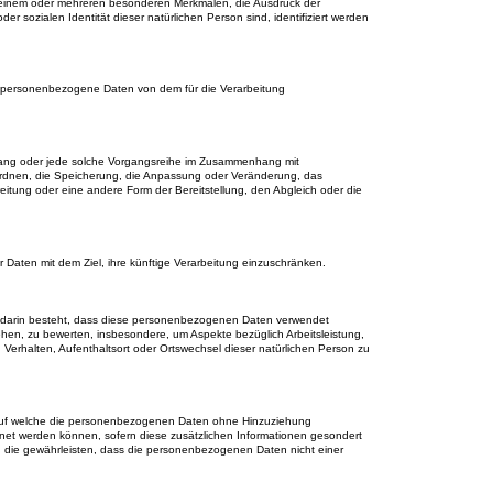
einem oder mehreren besonderen Merkmalen, die Ausdruck der
der sozialen Identität dieser natürlichen Person sind, identifiziert werden
eren personenbezogene Daten von dem für die Verarbeitung
organg oder jede solche Vorgangsreihe im Zusammenhang mit
rdnen, die Speicherung, die Anpassung oder Veränderung, das
itung oder eine andere Form der Bereitstellung, den Abgleich oder die
Daten mit dem Ziel, ihre künftige Verarbeitung einzuschränken.
die darin besteht, dass diese personenbezogenen Daten verwendet
ehen, zu bewerten, insbesondere, um Aspekte bezüglich Arbeitsleistung,
t, Verhalten, Aufenthaltsort oder Ortswechsel dieser natürlichen Person zu
 auf welche die personenbezogenen Daten ohne Hinzuziehung
dnet werden können, sofern diese zusätzlichen Informationen gesondert
die gewährleisten, dass die personenbezogenen Daten nicht einer