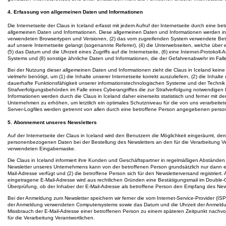
4. Erfassung von allgemeinen Daten und Informationen
Die Internetseite der Claus in Iceland erfasst mit jedem Aufruf der Internetseite durch eine 
allgemeinen Daten und Informationen. Diese allgemeinen Daten und Informationen werden in 
verwendeten Browsertypen und Versionen, (2) das vom zugreifenden System verwendete Betrie
auf unsere Internetseite gelangt (sogenannte Referrer), (4) die Unterwebseiten, welche über
(5) das Datum und die Uhrzeit eines Zugriffs auf die Internetseite, (6) eine Internet-Protokoll
Systems und (8) sonstige ähnliche Daten und Informationen, die der Gefahrenabwehr im Fall
Bei der Nutzung dieser allgemeinen Daten und Informationen zieht die Claus in Iceland kein
vielmehr benötigt, um (1) die Inhalte unserer Internetseite korrekt auszuliefern, (2) die Inhalt
dauerhafte Funktionsfähigkeit unserer informationstechnologischen Systeme und der Technik 
Strafverfolgungsbehörden im Falle eines Cyberangriffes die zur Strafverfolgung notwendige
Informationen werden durch die Claus in Iceland daher einerseits statistisch und ferner mit 
Unternehmen zu erhöhen, um letztlich ein optimales Schutzniveau für die von uns verarbei
Server-Logfiles werden getrennt von allen durch eine betroffene Person angegebenen pers
5. Abonnement unseres Newsletters
Auf der Internetseite der Claus in Iceland wird den Benutzern die Möglichkeit eingeräumt, 
personenbezogenen Daten bei der Bestellung des Newsletters an den für die Verarbeitung Vera
verwendeten Eingabemaske.
Die Claus in Iceland informiert ihre Kunden und Geschäftspartner in regelmäßigen Abständ
Newsletter unseres Unternehmens kann von der betroffenen Person grundsätzlich nur dann e
Mail-Adresse verfügt und (2) die betroffene Person sich für den Newsletterversand registriert
eingetragene E-Mail-Adresse wird aus rechtlichen Gründen eine Bestätigungsmail im Double-O
Überprüfung, ob der Inhaber der E-Mail-Adresse als betroffene Person den Empfang des Newsle
Bei der Anmeldung zum Newsletter speichern wir ferner die vom Internet-Service-Provider (I
der Anmeldung verwendeten Computersystems sowie das Datum und die Uhrzeit der Anmeldung
Missbrauch der E-Mail-Adresse einer betroffenen Person zu einem späteren Zeitpunkt nachvo
für die Verarbeitung Verantwortlichen.