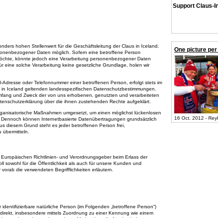
Support Claus-I
ders hohen Stellenwert für die Geschäftsleitung der Claus in Iceland.
One picture per
ersonenbezogener Daten möglich. Sofern eine betroffene Person
öchte, könnte jedoch eine Verarbeitung personenbezogener Daten
ür eine solche Verarbeitung keine gesetzliche Grundlage, holen wir
-Adresse oder Telefonnummer einer betroffenen Person, erfolgt stets im
s in Iceland geltenden landesspezifischen Datenschutzbestimmungen.
 Umfang und Zweck der von uns erhobenen, genutzten und verarbeiteten
tenschutzerklärung über die ihnen zustehenden Rechte aufgeklärt.
d organisatorische Maßnahmen umgesetzt, um einen möglichst lückenlosen
16 Oct. 2012 - Rey
n. Dennoch können Internetbasierte Datenübertragungen grundsätzlich
us diesem Grund steht es jeder betroffenen Person frei,
 übermitteln.
en Europäischen Richtlinien- und Verordnungsgeber beim Erlass der
sowohl für die Öffentlichkeit als auch für unsere Kunden und
 vorab die verwendeten Begrifflichkeiten erläutern.
 identifizierbare natürliche Person (im Folgenden „betroffene Person“)
 indirekt, insbesondere mittels Zuordnung zu einer Kennung wie einem