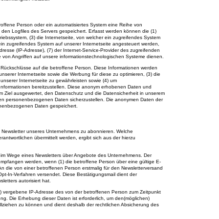
betroffene Person oder ein automatisiertes System eine Reihe von
den Logfiles des Servers gespeichert. Erfasst werden können die (1)
bssystem, (3) die Internetseite, von welcher ein zugreifendes System
 ein zugreifendes System auf unserer Internetseite angesteuert werden,
-Adresse (IP-Adresse), (7) der Internet-Service-Provider des zugreifenden
e von Angriffen auf unsere informationstechnologischen Systeme dienen.
e Rückschlüsse auf die betroffene Person. Diese Informationen werden
e unserer Internetseite sowie die Werbung für diese zu optimieren, (3) die
unserer Internetseite zu gewährleisten sowie (4) um
n Informationen bereitzustellen. Diese anonym erhobenen Daten und
dem Ziel ausgewertet, den Datenschutz und die Datensicherheit in unserem
teten personenbezogenen Daten sicherzustellen. Die anonymen Daten der
onenbezogenen Daten gespeichert.
den Newsletter unseres Unternehmens zu abonnieren. Welche
ntwortlichen übermittelt werden, ergibt sich aus der hierzu
en im Wege eines Newsletters über Angebote des Unternehmens. Der
mpfangen werden, wenn (1) die betroffene Person über eine gültige E-
. An die von einer betroffenen Person erstmalig für den Newsletterversand
pt-In-Verfahren versendet. Diese Bestätigungsmail dient der
tters autorisiert hat.
SP) vergebene IP-Adresse des von der betroffenen Person zum Zeitpunkt
. Die Erhebung dieser Daten ist erforderlich, um den(möglichen)
llziehen zu können und dient deshalb der rechtlichen Absicherung des