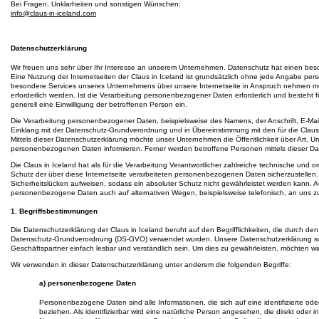
Bei Fragen, Unklarheiten und sonstigen Wünschen:
info@claus-in-iceland.com
Datenschutzerklärung
Wir freuen uns sehr über Ihr Interesse an unserem Unternehmen. Datenschutz hat einen beson
Eine Nutzung der Internetseiten der Claus in Iceland ist grundsätzlich ohne jede Angabe p
besondere Services unseres Unternehmens über unsere Internetseite in Anspruch nehmen m
erforderlich werden. Ist die Verarbeitung personenbezogener Daten erforderlich und besteht f
generell eine Einwilligung der betroffenen Person ein.
Die Verarbeitung personenbezogener Daten, beispielsweise des Namens, der Anschrift, E-Mail
Einklang mit der Datenschutz-Grundverordnung und in Übereinstimmung mit den für die Clau
Mittels dieser Datenschutzerklärung möchte unser Unternehmen die Öffentlichkeit über Art,
personenbezogenen Daten informieren. Ferner werden betroffene Personen mittels dieser Da
Die Claus in Iceland hat als für die Verarbeitung Verantwortlicher zahlreiche technische un
Schutz der über diese Internetseite verarbeiteten personenbezogenen Daten sicherzustelle
Sicherheitslücken aufweisen, sodass ein absoluter Schutz nicht gewährleistet werden kann. A
personenbezogene Daten auch auf alternativen Wegen, beispielsweise telefonisch, an uns zu
1. Begriffsbestimmungen
Die Datenschutzerklärung der Claus in Iceland beruht auf den Begrifflichkeiten, die durch d
Datenschutz-Grundverordnung (DS-GVO) verwendet wurden. Unsere Datenschutzerklärung soll 
Geschäftspartner einfach lesbar und verständlich sein. Um dies zu gewährleisten, möchten wir
Wir verwenden in dieser Datenschutzerklärung unter anderem die folgenden Begriffe:
a) personenbezogene Daten
Personenbezogene Daten sind alle Informationen, die sich auf eine identifizierte oder
beziehen. Als identifizierbar wird eine natürliche Person angesehen, die direkt oder