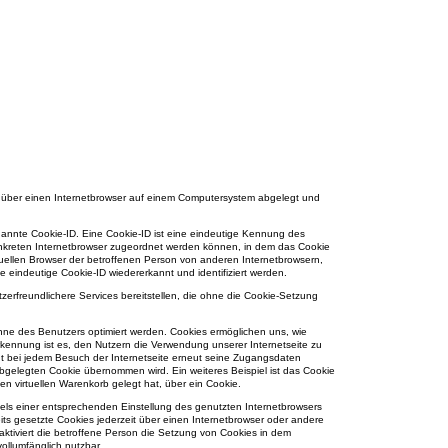
he über einen Internetbrowser auf einem Computersystem abgelegt und
nannte Cookie-ID. Eine Cookie-ID ist eine eindeutige Kennung des
onkreten Internetbrowser zugeordnet werden können, in dem das Cookie
duellen Browser der betroffenen Person von anderen Internetbrowsern,
 eindeutige Cookie-ID wiedererkannt und identifiziert werden.
zerfreundlichere Services bereitstellen, die ohne die Cookie-Setzung
inne des Benutzers optimiert werden. Cookies ermöglichen uns, wie
rkennung ist es, den Nutzern die Verwendung unserer Internetseite zu
cht bei jedem Besuch der Internetseite erneut seine Zugangsdaten
gelegten Cookie übernommen wird. Ein weiteres Beispiel ist das Cookie
en virtuellen Warenkorb gelegt hat, über ein Cookie.
tels einer entsprechenden Einstellung des genutzten Internetbrowsers
ts gesetzte Cookies jederzeit über einen Internetbrowser oder andere
aktiviert die betroffene Person die Setzung von Cookies in dem
ollumfänglich nutzbar.