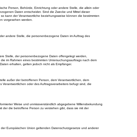
istische Person, Behörde, Einrichtung oder andere Stelle, die allein oder
zogenen Daten entscheidet. Sind die Zwecke und Mittel dieser
, so kann der Verantwortliche beziehungsweise können die bestimmten
ten vorgesehen werden.
g oder andere Stelle, die personenbezogene Daten im Auftrag des
ndere Stelle, der personenbezogene Daten offengelegt werden,
en, die im Rahmen eines bestimmten Untersuchungsauftrags nach dem
aten erhalten, gelten jedoch nicht als Empfänger.
 Stelle außer der betroffenen Person, dem Verantwortlichen, dem
 Verantwortlichen oder des Auftragsverarbeiters befugt sind, die
in informierter Weise und unmissverständlich abgegebene Willensbekundung
 der die betroffene Person zu verstehen gibt, dass sie mit der
ten der Europäischen Union geltenden Datenschutzgesetze und anderer