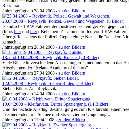
Das höchste Haus in Island ist fertig gestellt. In einer der oberen Etag
Restaurant...
/ hinzugefügt am 28.04.2008 -
zu den Bildern
23.04.2008 – Reykjavík. Polizei, Gewalt und Wegsehen. (5 Bilder)
Isländische LKW-Fahrerer demonstrieren seit einiger Zeit gegen zu ho
(Infos
hier
und
hier
). Bei einem Zusammentreffen von LKW-Fahrern un
Übergriffen seitens der Polizei. Gegen einige Nazis, die "aus dem Nich
gemacht...
/ hinzugefügt am 28.04.2008 -
zu den Bildern
18. und 19.04.2008 – Reykjavík. Künste. (20 Bilder)
Viele Blicke in verschiedene Ausstellungen. Unter anderem in das Ha
Absolventen der "Iceland Academy of the arts".
/ hinzugefügt am 27.04.2008 -
zu den Bildern
12.04.2008 – Reykjavík. Sieben Bilder. (7 Bilder)
Sieben Bilder. Aus Reykjavík.
/ hinzugefügt am 14.04.2008 -
zu den Bildern
10.04.2008 – Kleifarvatn. Dritter Spaziergang. (14 Bilder)
Und der nächste Ausflug, diesmal ging es zum Kleifarvatn, einem See
faszinierenden, mit Schnee und Eis verzierten Umgebung...
/ hinzugefügt am 11.04.2008 -
zu den Bildern