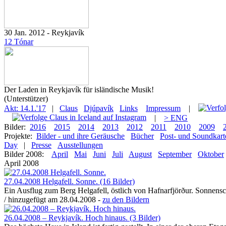
30 Jan. 2012 - Reykjavík
12 Tónar
Der Laden in Reykjavík für isländische Musik!
(Unterstützer)
Akt: 14.1.'17
|
Claus
Djúpavík
Links
Impressum
|
|
> ENG
Bilder:
2016
2015
2014
2013
2012
2011
2010
2009
Projekte:
Bilder - und ihre Geräusche
Bücher
Post- und Soundkart
Day
|
Presse
Ausstellungen
Bilder 2008:
April
Mai
Juni
Juli
August
September
Oktober
April 2008
27.04.2008 Helgafell. Sonne. (16 Bilder)
Ein Ausflug zum Berg Helgafell, östlich von Hafnarfjörður. Sonnensch
/ hinzugefügt am 28.04.2008 -
zu den Bildern
26.04.2008 – Reykjavík. Hoch hinaus. (3 Bilder)