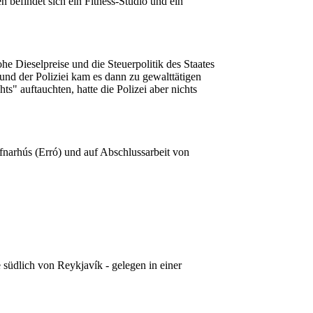
en befindet sich ein Fitness-Studio und ein
he Dieselpreise und die Steuerpolitik des Staates
d der Poliziei kam es dann zu gewalttätigen
ts" auftauchten, hatte die Polizei aber nichts
fnarhús (Erró) und auf Abschlussarbeit von
 südlich von Reykjavík - gelegen in einer