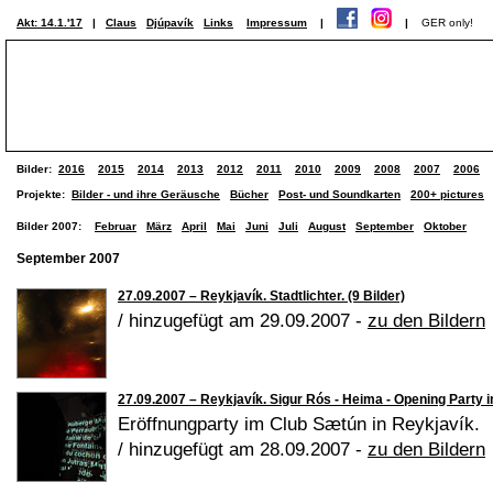
Akt: 14.1.'17
|
Claus
Djúpavík
Links
Impressum
|
|
GER only!
Bilder:
2016
2015
2014
2013
2012
2011
2010
2009
2008
2007
2006
Projekte:
Bilder - und ihre Geräusche
Bücher
Post- und Soundkarten
200+ pictures
Bilder 2007:
Februar
März
April
Mai
Juni
Juli
August
September
Oktober
September 2007
27.09.2007 – Reykjavík. Stadtlichter. (9 Bilder)
/ hinzugefügt am 29.09.2007 -
zu den Bildern
27.09.2007 – Reykjavík. Sigur Rós - Heima - Opening Party i
Eröffnungparty im Club Sætún in Reykjavík.
/ hinzugefügt am 28.09.2007 -
zu den Bildern