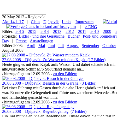
20 May 2012 - Reykjavík
Akt: 14.1.'17
|
Claus
Djúpavík
Links
Impressum
|
|
> ENG
Bilder:
2016
2015
2014
2013
2012
2011
2010
2009
Projekte:
Bilder - und ihre Geräusche
Bücher
Post- und Soundkart
Day
|
Presse
Ausstellungen
Bilder 2008:
April
Mai
Juni
Juli
August
September
Oktober
August 2008
27.08.2008 – Djúpavík. Zu Wasser mit dem Kajak. (17 Bilder)
Heute ging es mit dem Kajak aufs Wasser. Und dabei schaute ich mir 
alte,verrostete Schiff M/S Suðurland genauer an...
/ hinzugefügt am 12.09.2008 -
zu den Bildern
26.08.2008 – Djúpavík. Besuch in der Garage. (3 Bilder)
Bei einer Führung mit Gästen durch die alte Heringfabrik traf ich auf 
war. Er nutze die Gelegenheit und führte uns zu seinem Mercedes-Ben
und fahrtüchtig gemacht von ihm.
/ hinzugefügt am 12.09.2008 -
zu den Bildern
26.08.2008 – Djúpavík. Regenbogentag. (7 Bilder)
Ein Tag mit vielen, vielen Regenbögen. Einige davon hielt ich fest in B