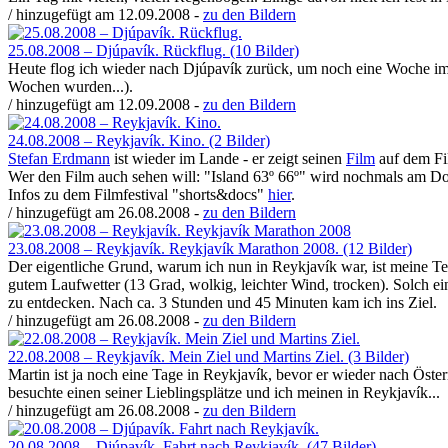
/ hinzugefügt am 12.09.2008 -
zu den Bildern
25.08.2008 – Djúpavík. Rückflug. (10 Bilder)
Heute flog ich wieder nach Djúpavík zurück, um noch eine Woche im
Wochen wurden...).
/ hinzugefügt am 12.09.2008 -
zu den Bildern
24.08.2008 – Reykjavík. Kino. (2 Bilder)
Stefan Erdmann
ist wieder im Lande - er zeigt seinen
Film
auf dem Fi
Wer den Film auch sehen will: "Island 63º 66º" wird nochmals am Do
Infos zu dem Filmfestival "shorts&docs"
hier
.
/ hinzugefügt am 26.08.2008 -
zu den Bildern
23.08.2008 – Reykjavík. Reykjavík Marathon 2008. (12 Bilder)
Der eigentliche Grund, warum ich nun in Reykjavík war, ist meine 
gutem Laufwetter (13 Grad, wolkig, leichter Wind, trocken). Solch ein
zu entdecken. Nach ca. 3 Stunden und 45 Minuten kam ich ins Ziel.
/ hinzugefügt am 26.08.2008 -
zu den Bildern
22.08.2008 – Reykjavík. Mein Ziel und Martins Ziel. (3 Bilder)
Martin ist ja noch eine Tage in Reykjavík, bevor er wieder nach Öster
besuchte einen seiner Lieblingsplätze und ich meinen in Reykjavík...
/ hinzugefügt am 26.08.2008 -
zu den Bildern
20.08.2008 – Djúpavík. Fahrt nach Reykjavík. (47 Bilder)