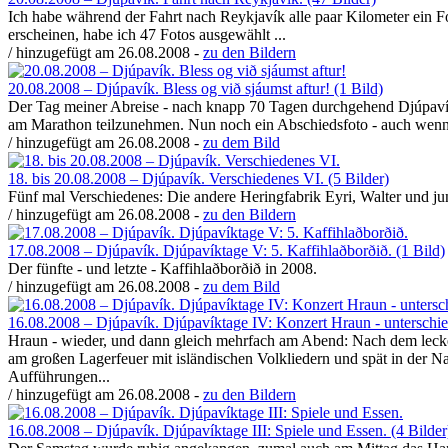
Ich habe während der Fahrt nach Reykjavík alle paar Kilometer ein F
erscheinen, habe ich 47 Fotos ausgewählt ...
/ hinzugefügt am 26.08.2008 -
zu den Bildern
20.08.2008 – Djúpavík. Bless og við sjáumst aftur! (1 Bild)
Der Tag meiner Abreise - nach knapp 70 Tagen durchgehend Djúpaví
am Marathon teilzunehmen. Nun noch ein Abschiedsfoto - auch wenn i
/ hinzugefügt am 26.08.2008 -
zu dem Bild
18. bis 20.08.2008 – Djúpavík. Verschiedenes VI. (5 Bilder)
Fünf mal Verschiedenes: Die andere Heringfabrik Eyri, Walter und jun
/ hinzugefügt am 26.08.2008 -
zu den Bildern
17.08.2008 – Djúpavík. Djúpavíktage V: 5. Kaffihlaðborðið. (1 Bild)
Der fünfte - und letzte - Kaffihlaðborðið in 2008.
/ hinzugefügt am 26.08.2008 -
zu dem Bild
16.08.2008 – Djúpavík. Djúpavíktage IV: Konzert Hraun - unterschied
Hraun - wieder, und dann gleich mehrfach am Abend: Nach dem lecker
am großen Lagerfeuer mit isländischen Volkliedern und spät in der N
Aufführungen...
/ hinzugefügt am 26.08.2008 -
zu den Bildern
16.08.2008 – Djúpavík. Djúpavíktage III: Spiele und Essen. (4 Bilder