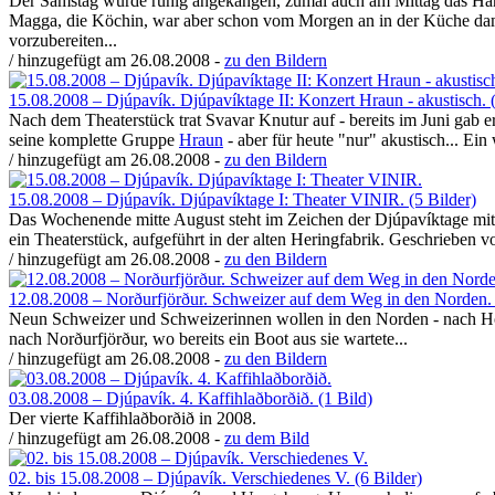
Der Samstag wurde ruhig angekangen, zumal auch am Mittag das Hand
Magga, die Köchin, war aber schon vom Morgen an in der Küche dami
vorzubereiten...
/ hinzugefügt am 26.08.2008 -
zu den Bildern
15.08.2008 – Djúpavík. Djúpavíktage II: Konzert Hraun - akustisch. (
Nach dem Theaterstück trat Svavar Knutur auf - bereits im Juni gab e
seine komplette Gruppe
Hraun
- aber für heute "nur" akustisch... Ein
/ hinzugefügt am 26.08.2008 -
zu den Bildern
15.08.2008 – Djúpavík. Djúpavíktage I: Theater VINIR. (5 Bilder)
Das Wochenende mitte August steht im Zeichen der Djúpavíktage mi
ein Theaterstück, aufgeführt in der alten Heringfabrik. Geschrieben 
/ hinzugefügt am 26.08.2008 -
zu den Bildern
12.08.2008 – Norðurfjörður. Schweizer auf dem Weg in den Norden. 
Neun Schweizer und Schweizerinnen wollen in den Norden - nach Hor
nach Norðurfjörður, wo bereits ein Boot aus sie wartete...
/ hinzugefügt am 26.08.2008 -
zu den Bildern
03.08.2008 – Djúpavík. 4. Kaffihlaðborðið. (1 Bild)
Der vierte Kaffihlaðborðið in 2008.
/ hinzugefügt am 26.08.2008 -
zu dem Bild
02. bis 15.08.2008 – Djúpavík. Verschiedenes V. (6 Bilder)