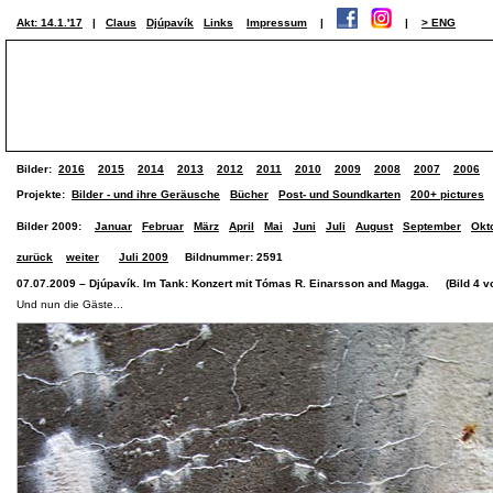
Akt: 14.1.'17
|
Claus
Djúpavík
Links
Impressum
|
|
> ENG
Bilder:
2016
2015
2014
2013
2012
2011
2010
2009
2008
2007
2006
Projekte:
Bilder - und ihre Geräusche
Bücher
Post- und Soundkarten
200+ pictures
Bilder 2009:
Januar
Februar
März
April
Mai
Juni
Juli
August
September
Okt
zurück
weiter
Juli 2009
Bildnummer: 2591
07.07.2009 – Djúpavík. Im Tank: Konzert mit Tómas R. Einarsson and Magga. (Bild 4 vo
Und nun die Gäste...