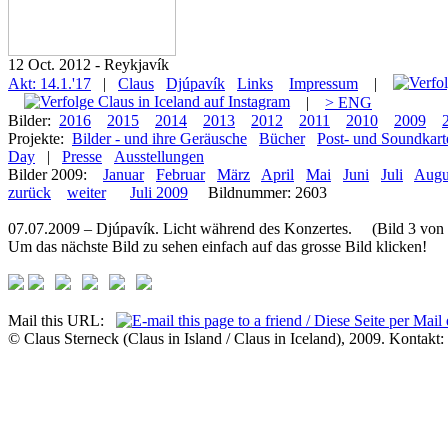
12 Oct. 2012 - Reykjavík
Akt: 14.1.'17
|
Claus
Djúpavík
Links
Impressum
|
|
> ENG
Bilder:
2016
2015
2014
2013
2012
2011
2010
2009
Projekte:
Bilder - und ihre Geräusche
Bücher
Post- und Soundkart
Day
|
Presse
Ausstellungen
Bilder 2009:
Januar
Februar
März
April
Mai
Juni
Juli
Augu
zurück
weiter
Juli 2009
Bildnummer: 2603
07.07.2009 – Djúpavík. Licht während des Konzertes. (Bild 3 von 
Um das nächste Bild zu sehen einfach auf das grosse Bild klicken!
Mail this URL:
© Claus Sterneck (Claus in Island / Claus in Iceland), 2009. Kontakt: