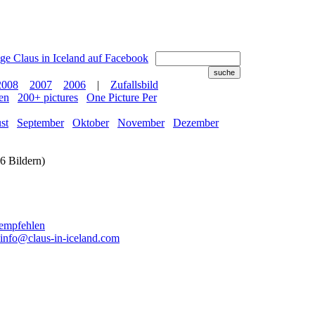
2008
2007
2006
|
Zufallsbild
en
200+ pictures
One Picture Per
st
September
Oktober
November
Dezember
6 Bildern)
info@claus-in-iceland.com