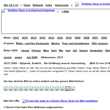
Akt: 14.1.'17
|
Claus
Djúpavík
Links
Impressum
|
|
> ENG
Bilder:
2016
2015
2014
2013
2012
2011
2010
2009
2008
2007
2006
Projekte:
Bilder - und ihre Geräusche
Bücher
Post- und Soundkarten
200+ pictures
Bilder 2009:
Januar
Februar
März
April
Mai
Juni
Juli
August
September
Okt
zurück
weiter
Juli 2009
Bildnummer: 2672
18.07.2009 – Djúpavík. Endlich... Die Eröffnung unserer Ausstellung. (Bild 13 von 14 B
Vielen, vielen Dank an alle, die uns bei der Ausstellung geholfen haben: Kaja, Betty, María
vom Hotel Djúpavík (... habe ich jemanden vergessen?). Vielen Dank auch an all die vielen Be
viel!
Um das nächste Bild zu sehen einfach auf das grosse Bild klicken!
Mail this URL:
© Dieses Foto hatte Elke Maßmann aufgenommen.