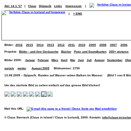
Akt: 14.1.'17
|
Claus
Djúpavík
Links
Impressum
|
|
> ENG
Bilder:
2016
2015
2014
2013
2012
2011
2010
2009
2008
2007
2006
Projekte:
Bilder - und ihre Geräusche
Bücher
Post- und Soundkarten
200+ pictures
Bilder 2009:
Januar
Februar
März
April
Mai
Juni
Juli
August
September
Okt
zurück
weiter
August 2009
Bildnummer: 2750
13.08.2009 – Djúpavík. Rundes auf Wasser neben Balken im Wasser. (Bild 7 von 8 Bil
Um das nächste Bild zu sehen einfach auf das grosse Bild klicken!
Mail this URL:
© Claus Sterneck (Claus in Island / Claus in Iceland), 2009. Kontakt:
info@claus-in-icela