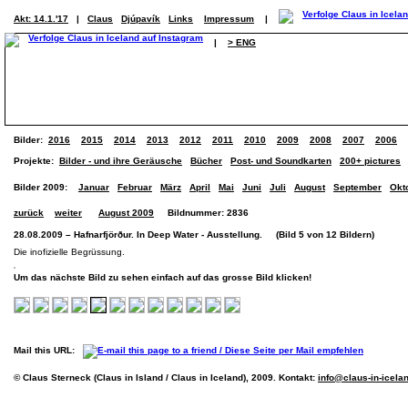
Akt: 14.1.'17
|
Claus
Djúpavík
Links
Impressum
|
|
> ENG
Bilder:
2016
2015
2014
2013
2012
2011
2010
2009
2008
2007
2006
Projekte:
Bilder - und ihre Geräusche
Bücher
Post- und Soundkarten
200+ pictures
Bilder 2009:
Januar
Februar
März
April
Mai
Juni
Juli
August
September
Okt
zurück
weiter
August 2009
Bildnummer: 2836
28.08.2009 – Hafnarfjörður. In Deep Water - Ausstellung. (Bild 5 von 12 Bildern)
Die inofizielle Begrüssung.
Um das nächste Bild zu sehen einfach auf das grosse Bild klicken!
Mail this URL:
© Claus Sterneck (Claus in Island / Claus in Iceland), 2009. Kontakt:
info@claus-in-icela