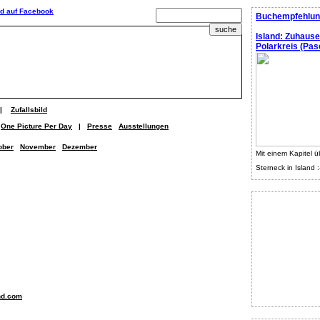
Buchempfehlun
Island: Zuhaus
Polarkreis (Pasc
|
Zufallsbild
One Picture Per Day
|
Presse
Ausstellungen
ober
November
Dezember
Mit einem Kapitel ü
Sterneck in Island :
nd.com