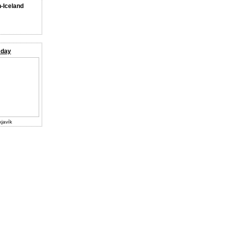
n-Iceland
 day
kjavík