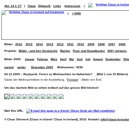
Akt: 14.1.'17
|
Claus
Djúpavík
Links
Impressum
|
|
> ENG
Bilder:
2016
2015
2014
2013
2012
2011
2010
2009
2008
2007
2006
Projekte:
Bilder - und ihre Geräusche
Bücher
Post- und Soundkarten
200+ pictures
Bilder 2009:
Januar
Februar
März
April
Mai
Juni
Juli
August
September
Okt
zurück
weiter
Dezember 2009
Bildnummer: 3036
04.12.2009 – Reykjavík. Feiern zu Weihnachten im Hafnarhús? (Bild 1 von 10 Bildern)
Gäste der Weihnachtsfeier in der Ausstellung. "
Portraits
" - Bilder von Érró.
Um das nächste Bild zu sehen einfach auf das grosse Bild klicken!
Mail this URL:
© Claus Sterneck (Claus in Island / Claus in Iceland), 2010. Kontakt:
info@claus-in-icela