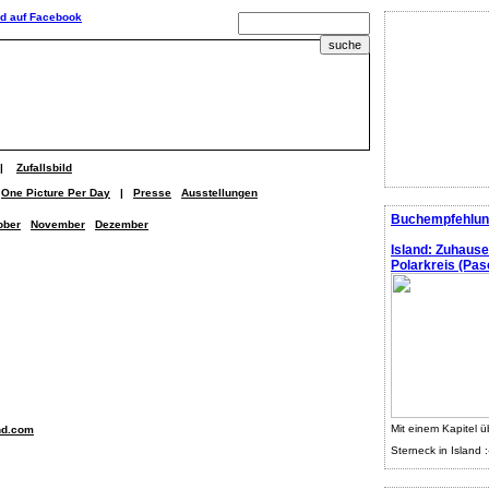
|
Zufallsbild
One Picture Per Day
|
Presse
Ausstellungen
Buchempfehlun
ober
November
Dezember
Island: Zuhaus
Polarkreis (Pasc
Mit einem Kapitel ü
nd.com
Sterneck in Island :