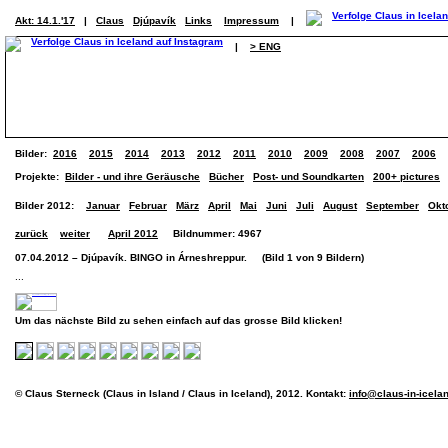
Akt: 14.1.'17
|
Claus
Djúpavík
Links
Impressum
|
|
> ENG
Bilder:
2016
2015
2014
2013
2012
2011
2010
2009
2008
2007
2006
Projekte:
Bilder - und ihre Geräusche
Bücher
Post- und Soundkarten
200+ pictures
Bilder 2012:
Januar
Februar
März
April
Mai
Juni
Juli
August
September
Okt
zurück
weiter
April 2012
Bildnummer: 4967
07.04.2012 – Djúpavík. BINGO in Árneshreppur. (Bild 1 von 9 Bildern)
...
Um das nächste Bild zu sehen einfach auf das grosse Bild klicken!
© Claus Sterneck (Claus in Island / Claus in Iceland), 2012. Kontakt:
info@claus-in-icela