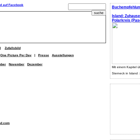
Buchempfehlun
Island: Zuhaus
Polarkreis (Pasc
|
Zufallsbild
One Picture Per Day
|
Presse
Ausstellungen
ober
November
Dezember
Mit einem Kapitel ü
Sterneck in Island :
nd.com