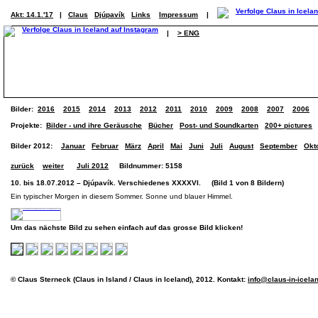
Akt: 14.1.'17
|
Claus
Djúpavík
Links
Impressum
|
|
> ENG
Bilder:
2016
2015
2014
2013
2012
2011
2010
2009
2008
2007
2006
Projekte:
Bilder - und ihre Geräusche
Bücher
Post- und Soundkarten
200+ pictures
Bilder 2012:
Januar
Februar
März
April
Mai
Juni
Juli
August
September
Okt
zurück
weiter
Juli 2012
Bildnummer: 5158
10. bis 18.07.2012 – Djúpavík. Verschiedenes XXXXVI. (Bild 1 von 8 Bildern)
Ein typischer Morgen in diesem Sommer. Sonne und blauer Himmel.
Um das nächste Bild zu sehen einfach auf das grosse Bild klicken!
© Claus Sterneck (Claus in Island / Claus in Iceland), 2012. Kontakt:
info@claus-in-icela