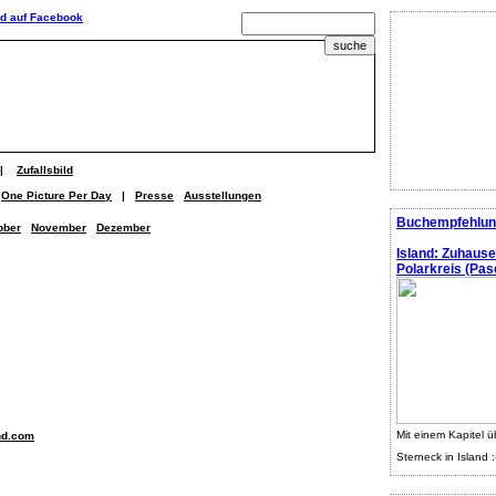
|
Zufallsbild
One Picture Per Day
|
Presse
Ausstellungen
Buchempfehlun
ober
November
Dezember
Island: Zuhaus
Polarkreis (Pasc
Mit einem Kapitel ü
nd.com
Sterneck in Island :