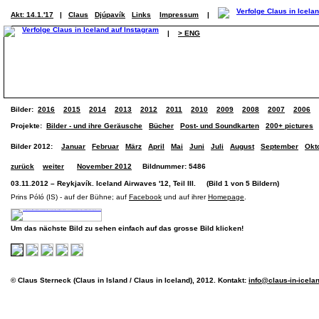
Akt: 14.1.'17
|
Claus
Djúpavík
Links
Impressum
|
|
> ENG
Bilder:
2016
2015
2014
2013
2012
2011
2010
2009
2008
2007
2006
Projekte:
Bilder - und ihre Geräusche
Bücher
Post- und Soundkarten
200+ pictures
Bilder 2012:
Januar
Februar
März
April
Mai
Juni
Juli
August
September
Okt
zurück
weiter
November 2012
Bildnummer: 5486
03.11.2012 – Reykjavík. Iceland Airwaves '12, Teil III. (Bild 1 von 5 Bildern)
Prins Póló (IS) - auf der Bühne; auf
Facebook
und auf ihrer
Homepage
.
Um das nächste Bild zu sehen einfach auf das grosse Bild klicken!
© Claus Sterneck (Claus in Island / Claus in Iceland), 2012. Kontakt:
info@claus-in-icela