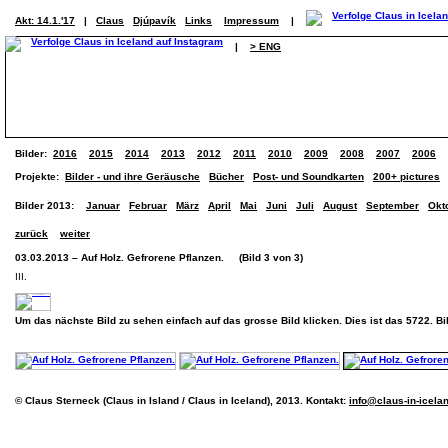
Akt: 14.1.'17
|
Claus
Djúpavík
Links
Impressum
|
|
> ENG
Bilder:
2016
2015
2014
2013
2012
2011
2010
2009
2008
2007
2006
Projekte:
Bilder - und ihre Geräusche
Bücher
Post- und Soundkarten
200+ pictures
Bilder 2013:
Januar
Februar
März
April
Mai
Juni
Juli
August
September
Okt
zurück
weiter
03.03.2013 – Auf Holz. Gefrorene Pflanzen. (Bild 3 von 3)
III.
Um das nächste Bild zu sehen einfach auf das grosse Bild klicken. Dies ist das 5722. B
© Claus Sterneck (Claus in Island / Claus in Iceland), 2013. Kontakt:
info@claus-in-icela