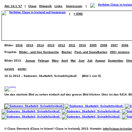
Akt: 14.1.'17
|
Claus
Djúpavík
Links
Impressum
|
|
> ENG
Bilder:
2016
2015
2014
2013
2012
2011
2010
2009
2008
2007
2006
Projekte:
Bilder - und ihre Geräusche
Bücher
Post- und Soundkarten
200+ pictures
Bilder 2013:
Januar
Februar
März
April
Mai
Juni
Juli
August
September
Okt
zurück
weiter
16.11.2013 – Südosten. Skaftafell, Svínafellsjökull. (Bild 1 von 9)
.
Um das nächste Bild zu sehen einfach auf das grosse Bild klicken. Dies ist das 6414. B
© Claus Sterneck (Claus in Island / Claus in Iceland), 2013. Kontakt:
info@claus-in-icela