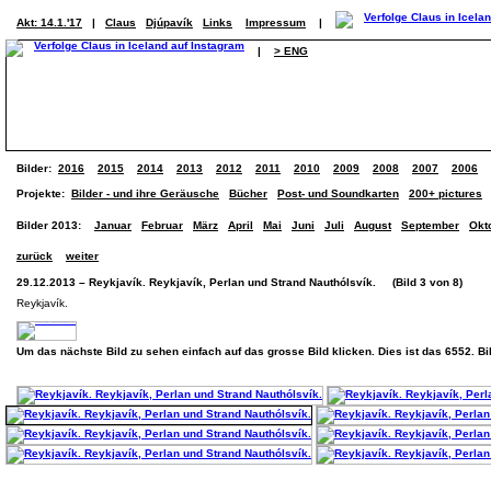
Akt: 14.1.'17
|
Claus
Djúpavík
Links
Impressum
|
|
> ENG
Bilder:
2016
2015
2014
2013
2012
2011
2010
2009
2008
2007
2006
Projekte:
Bilder - und ihre Geräusche
Bücher
Post- und Soundkarten
200+ pictures
Bilder 2013:
Januar
Februar
März
April
Mai
Juni
Juli
August
September
Okt
zurück
weiter
29.12.2013 – Reykjavík. Reykjavík, Perlan und Strand Nauthólsvík. (Bild 3 von 8)
Reykjavík.
Um das nächste Bild zu sehen einfach auf das grosse Bild klicken. Dies ist das 6552. B