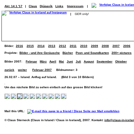
Akt: 14.1.'17
|
Claus
Djúpavík
Links
Impressum
|
|
GER only!
Bilder:
2016
2015
2014
2013
2012
2011
2010
2009
2008
2007
2006
Projekte:
Bilder - und ihre Geräusche
Bücher
Post- und Soundkarten
200+ pictures
Bilder 2007:
Februar
März
April
Mai
Juni
Juli
August
September
Oktober
zurück
weiter
Februar 2007
Bildnummer: 3
26.02.07 – Island. Anflug auf Island. (Bild 3 von 10 Bildern)
Um das nächste Bild zu sehen einfach auf das grosse Bild klicken!
Mail this URL:
© Claus Sterneck (Claus in Island / Claus in Iceland), 2007. Kontakt:
info@claus-in-icela