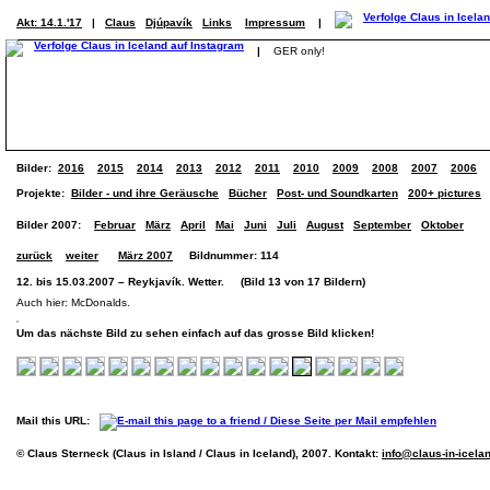
Akt: 14.1.'17
|
Claus
Djúpavík
Links
Impressum
|
|
GER only!
Bilder:
2016
2015
2014
2013
2012
2011
2010
2009
2008
2007
2006
Projekte:
Bilder - und ihre Geräusche
Bücher
Post- und Soundkarten
200+ pictures
Bilder 2007:
Februar
März
April
Mai
Juni
Juli
August
September
Oktober
zurück
weiter
März 2007
Bildnummer: 114
12. bis 15.03.2007 – Reykjavík. Wetter. (Bild 13 von 17 Bildern)
Auch hier: McDonalds.
Um das nächste Bild zu sehen einfach auf das grosse Bild klicken!
Mail this URL:
© Claus Sterneck (Claus in Island / Claus in Iceland), 2007. Kontakt:
info@claus-in-icela