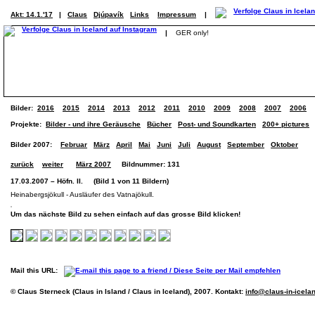
Akt: 14.1.'17
|
Claus
Djúpavík
Links
Impressum
|
|
GER only!
Bilder:
2016
2015
2014
2013
2012
2011
2010
2009
2008
2007
2006
Projekte:
Bilder - und ihre Geräusche
Bücher
Post- und Soundkarten
200+ pictures
Bilder 2007:
Februar
März
April
Mai
Juni
Juli
August
September
Oktober
zurück
weiter
März 2007
Bildnummer: 131
17.03.2007 – Höfn. II. (Bild 1 von 11 Bildern)
Heinabergsjökull - Ausläufer des Vatnajökull.
Um das nächste Bild zu sehen einfach auf das grosse Bild klicken!
Mail this URL:
© Claus Sterneck (Claus in Island / Claus in Iceland), 2007. Kontakt:
info@claus-in-icela