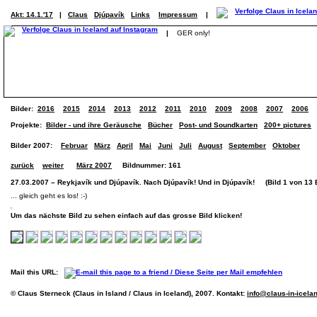
Akt: 14.1.'17
|
Claus
Djúpavík
Links
Impressum
|
|
GER only!
Bilder:
2016
2015
2014
2013
2012
2011
2010
2009
2008
2007
2006
Projekte:
Bilder - und ihre Geräusche
Bücher
Post- und Soundkarten
200+ pictures
Bilder 2007:
Februar
März
April
Mai
Juni
Juli
August
September
Oktober
zurück
weiter
März 2007
Bildnummer: 161
27.03.2007 – Reykjavík und Djúpavík. Nach Djúpavík! Und in Djúpavík! (Bild 1 von 13 B
... gleich geht es los! :-)
Um das nächste Bild zu sehen einfach auf das grosse Bild klicken!
Mail this URL:
© Claus Sterneck (Claus in Island / Claus in Iceland), 2007. Kontakt:
info@claus-in-icela