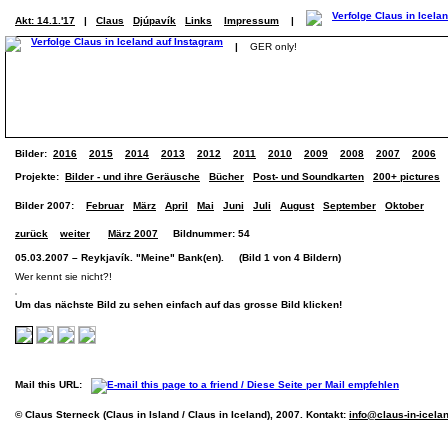
Akt: 14.1.'17
|
Claus
Djúpavík
Links
Impressum
|
|
GER only!
Bilder:
2016
2015
2014
2013
2012
2011
2010
2009
2008
2007
2006
Projekte:
Bilder - und ihre Geräusche
Bücher
Post- und Soundkarten
200+ pictures
Bilder 2007:
Februar
März
April
Mai
Juni
Juli
August
September
Oktober
zurück
weiter
März 2007
Bildnummer: 54
05.03.2007 – Reykjavík. "Meine" Bank(en). (Bild 1 von 4 Bildern)
Wer kennt sie nicht?!
Um das nächste Bild zu sehen einfach auf das grosse Bild klicken!
Mail this URL:
© Claus Sterneck (Claus in Island / Claus in Iceland), 2007. Kontakt:
info@claus-in-icela