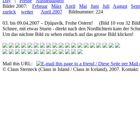
Day
|
Presse
Ausstellungen
Bilder 2007:
Februar
März
April
Mai
Juni
Juli
August
Sep
zurück
weiter
April 2007
Bildnummer: 224
03. bis 09.04.2007 – Djúpavík. Frohe Ostern! (Bild 10 von 32 Bild
Schnee, mit etwas Sturm - direkt nach den Nordlichtern kam der Schn
Um das nächste Bild zu sehen einfach auf das grosse Bild klicken!
Mail this URL:
© Claus Sterneck (Claus in Island / Claus in Iceland), 2007. Kontakt: