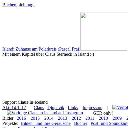
Buchempfehlung:
Island: Zuhause am Polarkreis (Pascal Frai)
Mit einem Kapitel über Claus Sterneck in Island :-)
Support Claus-In-Iceland
Akt: 14.1.'17
|
Claus
Djúpavík
Links
Impressum
|
|
GER only!
Bilder:
2016
2015
2014
2013
2012
2011
2010
2009
Projekte:
Bilder - und ihre Geräusche
Bücher
Post- und Soundkart