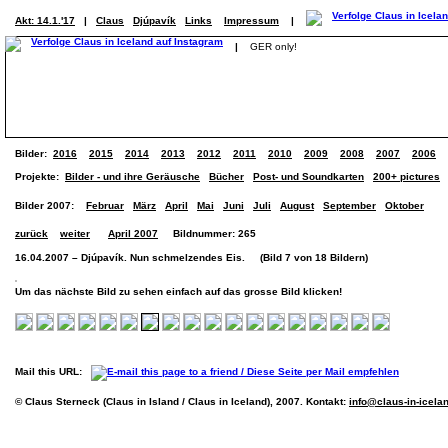
Akt: 14.1.'17
|
Claus
Djúpavík
Links
Impressum
|
|
GER only!
Bilder:
2016
2015
2014
2013
2012
2011
2010
2009
2008
2007
2006
Projekte:
Bilder - und ihre Geräusche
Bücher
Post- und Soundkarten
200+ pictures
Bilder 2007:
Februar
März
April
Mai
Juni
Juli
August
September
Oktober
zurück
weiter
April 2007
Bildnummer: 265
16.04.2007 – Djúpavík. Nun schmelzendes Eis. (Bild 7 von 18 Bildern)
Um das nächste Bild zu sehen einfach auf das grosse Bild klicken!
Mail this URL:
© Claus Sterneck (Claus in Island / Claus in Iceland), 2007. Kontakt:
info@claus-in-icela