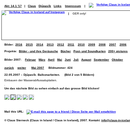
Akt: 14.1.'17
|
Claus
Djúpavík
Links
Impressum
|
|
GER only!
Bilder:
2016
2015
2014
2013
2012
2011
2010
2009
2008
2007
2006
Projekte:
Bilder - und ihre Geräusche
Bücher
Post- und Soundkarten
200+ pictures
Bilder 2007:
Februar
März
April
Mai
Juni
Juli
August
September
Oktober
zurück
weiter
Mai 2007
Bildnummer: 424
22.05.2007 – Djúpavík. Balkonarbeiten. (Bild 2 von 5 Bildern)
Einbauen der Wasserabflussaluplatten.
Um das nächste Bild zu sehen einfach auf das grosse Bild klicken!
Mail this URL:
© Claus Sterneck (Claus in Island / Claus in Iceland), 2007. Kontakt:
info@claus-in-icela