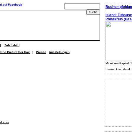
Buchempfehlun
Island: Zuhaus
Polarkreis (Pasc
|
Zufallsbild
One Picture Per Day
|
Presse
Ausstellungen
Mit einem Kapitel ü
Sterneck in Island :
nd.com