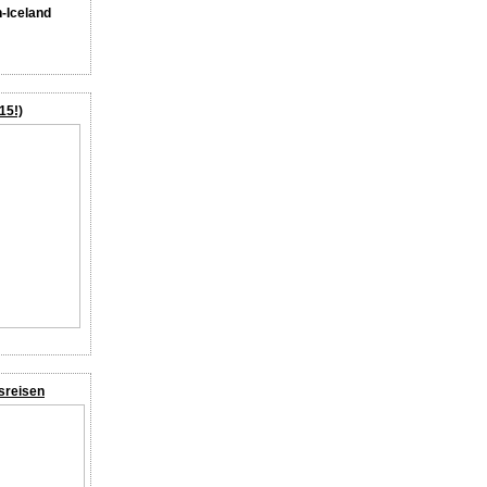
n-Iceland
15!)
sreisen