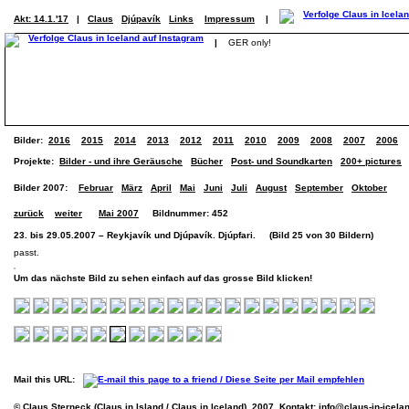
Akt: 14.1.'17
|
Claus
Djúpavík
Links
Impressum
|
|
GER only!
Bilder:
2016
2015
2014
2013
2012
2011
2010
2009
2008
2007
2006
Projekte:
Bilder - und ihre Geräusche
Bücher
Post- und Soundkarten
200+ pictures
Bilder 2007:
Februar
März
April
Mai
Juni
Juli
August
September
Oktober
zurück
weiter
Mai 2007
Bildnummer: 452
23. bis 29.05.2007 – Reykjavík und Djúpavík. Djúpfari. (Bild 25 von 30 Bildern)
passt.
Um das nächste Bild zu sehen einfach auf das grosse Bild klicken!
Mail this URL:
© Claus Sterneck (Claus in Island / Claus in Iceland), 2007. Kontakt:
info@claus-in-icela