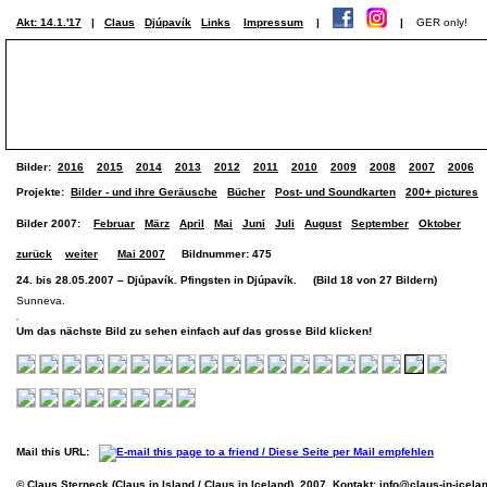
Akt: 14.1.'17
|
Claus
Djúpavík
Links
Impressum
|
|
GER only!
Bilder:
2016
2015
2014
2013
2012
2011
2010
2009
2008
2007
2006
Projekte:
Bilder - und ihre Geräusche
Bücher
Post- und Soundkarten
200+ pictures
Bilder 2007:
Februar
März
April
Mai
Juni
Juli
August
September
Oktober
zurück
weiter
Mai 2007
Bildnummer: 475
24. bis 28.05.2007 – Djúpavík. Pfingsten in Djúpavík. (Bild 18 von 27 Bildern)
Sunneva.
Um das nächste Bild zu sehen einfach auf das grosse Bild klicken!
Mail this URL:
© Claus Sterneck (Claus in Island / Claus in Iceland), 2007. Kontakt:
info@claus-in-icela