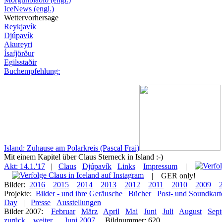
IceNews (engl.)
Wettervorhersage
Reykjavík
Djúpavík
Akureyri
Ísafjörður
Egilsstaðir
Buchempfehlung:
Island: Zuhause am Polarkreis (Pascal Frai)
Mit einem Kapitel über Claus Sterneck in Island :-)
Akt: 14.1.'17
|
Claus
Djúpavík
Links
Impressum
|
|
GER only!
Bilder:
2016
2015
2014
2013
2012
2011
2010
2009
Projekte:
Bilder - und ihre Geräusche
Bücher
Post- und Soundkart
Day
|
Presse
Ausstellungen
Bilder 2007:
Februar
März
April
Mai
Juni
Juli
August
Sep
zurück
weiter
Juni 2007
Bildnummer: 620