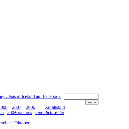
2008
2007
2006
|
Zufallsbild
en
200+ pictures
One Picture Per
tember
Oktober