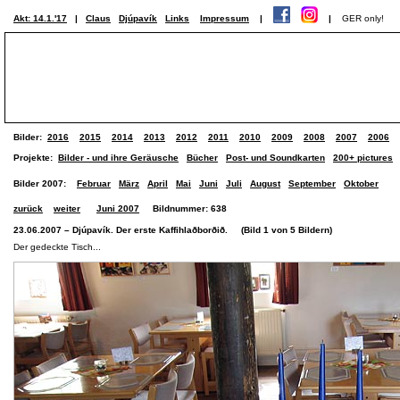
Akt: 14.1.'17
|
Claus
Djúpavík
Links
Impressum
|
|
GER only!
Bilder:
2016
2015
2014
2013
2012
2011
2010
2009
2008
2007
2006
Projekte:
Bilder - und ihre Geräusche
Bücher
Post- und Soundkarten
200+ pictures
Bilder 2007:
Februar
März
April
Mai
Juni
Juli
August
September
Oktober
zurück
weiter
Juni 2007
Bildnummer: 638
23.06.2007 – Djúpavík. Der erste Kaffihlaðborðið. (Bild 1 von 5 Bildern)
Der gedeckte Tisch...