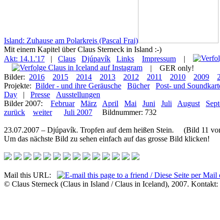
Island: Zuhause am Polarkreis (Pascal Frai)
Mit einem Kapitel über Claus Sterneck in Island :-)
Akt: 14.1.'17
|
Claus
Djúpavík
Links
Impressum
|
|
GER only!
Bilder:
2016
2015
2014
2013
2012
2011
2010
2009
Projekte:
Bilder - und ihre Geräusche
Bücher
Post- und Soundkart
Day
|
Presse
Ausstellungen
Bilder 2007:
Februar
März
April
Mai
Juni
Juli
August
Sep
zurück
weiter
Juli 2007
Bildnummer: 732
23.07.2007 – Djúpavík. Tropfen auf dem heißen Stein. (Bild 11 von
Um das nächste Bild zu sehen einfach auf das grosse Bild klicken!
Mail this URL:
© Claus Sterneck (Claus in Island / Claus in Iceland), 2007. Kontakt: