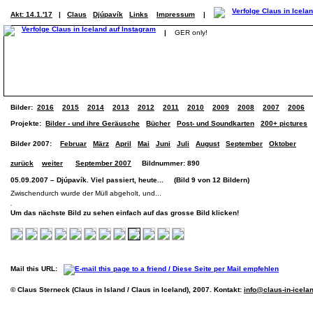
Akt: 14.1.'17
|
Claus
Djúpavík
Links
Impressum
|
|
GER only!
Bilder:
2016
2015
2014
2013
2012
2011
2010
2009
2008
2007
2006
Projekte:
Bilder - und ihre Geräusche
Bücher
Post- und Soundkarten
200+ pictures
Bilder 2007:
Februar
März
April
Mai
Juni
Juli
August
September
Oktober
zurück
weiter
September 2007
Bildnummer: 890
05.09.2007 – Djúpavík. Viel passiert, heute... (Bild 9 von 12 Bildern)
Zwischendurch wurde der Müll abgeholt, und...
Um das nächste Bild zu sehen einfach auf das grosse Bild klicken!
Mail this URL:
© Claus Sterneck (Claus in Island / Claus in Iceland), 2007. Kontakt:
info@claus-in-icela