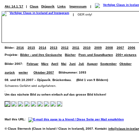
Akt: 14.1.'17
|
Claus
Djúpavík
Links
Impressum
|
|
GER only!
Bilder:
2016
2015
2014
2013
2012
2011
2010
2009
2008
2007
2006
Projekte:
Bilder - und ihre Geräusche
Bücher
Post- und Soundkarten
200+ pictures
Bilder 2007:
Februar
März
April
Mai
Juni
Juli
August
September
Oktober
zurück
weiter
Oktober 2007
Bildnummer: 1093
08. und 09.10.2007 – Djúpavík. Brückenbau. (Bild 1 von 9 Bildern)
Schweres Gefährt wird aufgefahren.
Um das nächste Bild zu sehen einfach auf das grosse Bild klicken!
Mail this URL:
© Claus Sterneck (Claus in Island / Claus in Iceland), 2007. Kontakt:
info@claus-in-icela