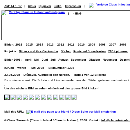
Akt: 14.1.'17
|
Claus
Djúpavík
Links
Impressum
|
|
> ENG
Bilder:
2016
2015
2014
2013
2012
2011
2010
2009
2008
2007
2006
Projekte:
Bilder - und ihre Geräusche
Bücher
Post- und Soundkarten
200+ pictures
Bilder 2008:
April
Mai
Juni
Juli
August
September
Oktober
November
Dezem
zurück
weiter
Mai 2008
Bildnummer: 1308
23.05.2008 – Djúpavík. Ausflug in den Norden. (Bild 1 von 12 Bildern)
Es ist wieder soweit: Die Schafe und Lämmer werden aus den Ställen gelassen und weiden in d
Um das nächste Bild zu sehen einfach auf das grosse Bild klicken!
Mail this URL:
© Claus Sterneck (Claus in Island / Claus in Iceland), 2008. Kontakt:
info@claus-in-icela