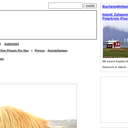
Buchempfehlun
Island: Zuhaus
Polarkreis (Pasc
|
Zufallsbild
One Picture Per Day
|
Presse
Ausstellungen
ber
Mit einem Kapitel ü
Sterneck in Island :