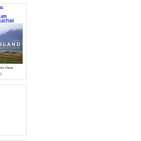
g:
e am
al Frai)
ber Claus
-)