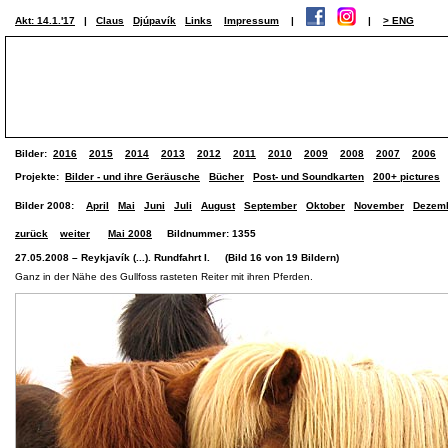
Akt: 14.1.'17
|
Claus
Djúpavík
Links
Impressum
|
|
> ENG
Bilder:
2016
2015
2014
2013
2012
2011
2010
2009
2008
2007
2006
Projekte:
Bilder - und ihre Geräusche
Bücher
Post- und Soundkarten
200+ pictures
Bilder 2008:
April
Mai
Juni
Juli
August
September
Oktober
November
Dezem
zurück
weiter
Mai 2008
Bildnummer: 1355
27.05.2008 – Reykjavík (...). Rundfahrt I. (Bild 16 von 19 Bildern)
Ganz in der Nähe des Gullfoss rasteten Reiter mit ihren Pferden.