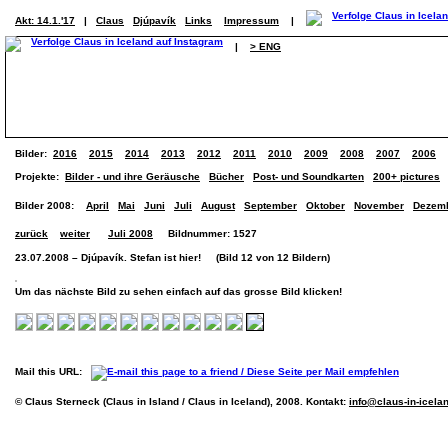
Akt: 14.1.'17
|
Claus
Djúpavík
Links
Impressum
|
|
> ENG
Bilder:
2016
2015
2014
2013
2012
2011
2010
2009
2008
2007
2006
Projekte:
Bilder - und ihre Geräusche
Bücher
Post- und Soundkarten
200+ pictures
Bilder 2008:
April
Mai
Juni
Juli
August
September
Oktober
November
Dezem
zurück
weiter
Juli 2008
Bildnummer: 1527
23.07.2008 – Djúpavík. Stefan ist hier! (Bild 12 von 12 Bildern)
Um das nächste Bild zu sehen einfach auf das grosse Bild klicken!
Mail this URL:
© Claus Sterneck (Claus in Island / Claus in Iceland), 2008. Kontakt:
info@claus-in-icela