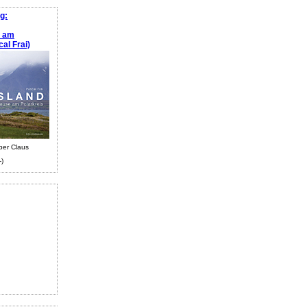
g:
e am
al Frai)
ber Claus
-)