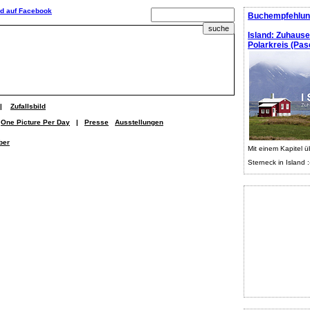
Buchempfehlun
Island: Zuhaus
Polarkreis (Pasc
|
Zufallsbild
One Picture Per Day
|
Presse
Ausstellungen
ber
Mit einem Kapitel ü
Sterneck in Island :