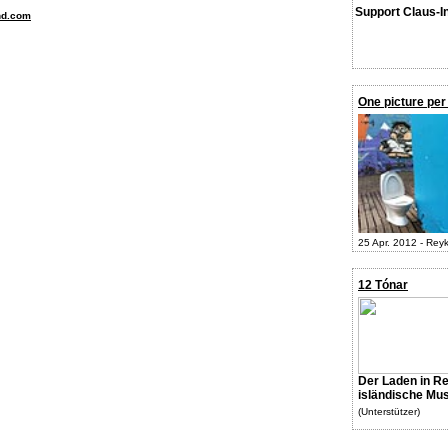
Support Claus-I
nd.com
One picture per
25 Apr. 2012 - Reyk
12 Tónar
Der Laden in Re
isländische Mus
(Unterstützer)