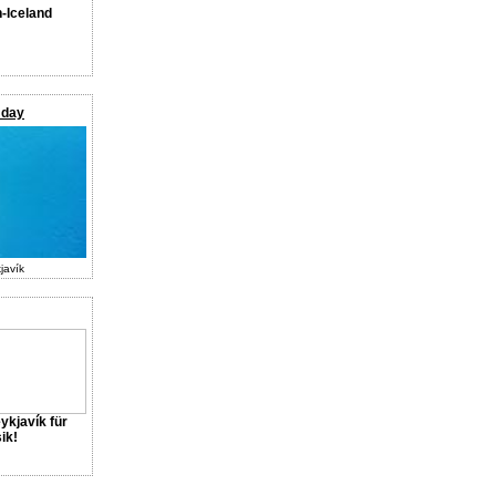
n-Iceland
 day
javík
ykjavík für
ik!