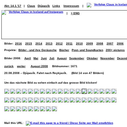
Akt: 14.1.'17
|
Claus
Djúpavík
Links
Impressum
|
|
> ENG
Bilder:
2016
2015
2014
2013
2012
2011
2010
2009
2008
2007
2006
Projekte:
Bilder - und ihre Geräusche
Bücher
Post- und Soundkarten
200+ pictures
Bilder 2008:
April
Mai
Juni
Juli
August
September
Oktober
November
Dezem
zurück
weiter
August 2008
Bildnummer: 1671
20.08.2008 – Djúpavík. Fahrt nach Reykjavík. (Bild 14 von 47 Bildern)
Um das nächste Bild zu sehen einfach auf das grosse Bild klicken!
Mail this URL: