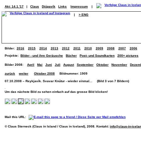
Akt: 14.1.'17
|
Claus
Djúpavík
Links
Impressum
|
|
> ENG
Bilder:
2016
2015
2014
2013
2012
2011
2010
2009
2008
2007
2006
Projekte:
Bilder - und ihre Geräusche
Bücher
Post- und Soundkarten
200+ pictures
Bilder 2008:
April
Mai
Juni
Juli
August
September
Oktober
November
Dezem
zurück
weiter
Oktober 2008
Bildnummer: 1909
07.10.2008 – Reykjavík. Svavar Knútur - wieder einmal... (Bild 3 von 7 Bildern)
Um das nächste Bild zu sehen einfach auf das grosse Bild klicken!
Mail this URL:
© Claus Sterneck (Claus in Island / Claus in Iceland), 2008. Kontakt:
info@claus-in-icela