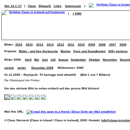
Akt: 14.1.'17
|
Claus
Djúpavík
Links
Impressum
|
|
> ENG
Bilder:
2016
2015
2014
2013
2012
2011
2010
2009
2008
2007
2006
Projekte:
Bilder - und ihre Geräusche
Bücher
Post- und Soundkarten
200+ pictures
Bilder 2008:
April
Mai
Juni
Juli
August
September
Oktober
November
Dezem
zurück
weiter
Dezember 2008
Bildnummer: 2085
01.12.2008 – Reykjavík. Til haningju með afmælið! (Bild 1 von 7 Bildern)
Die Glaskuppel der Perlan.
Um das nächste Bild zu sehen einfach auf das grosse Bild klicken!
Mail this URL:
© Claus Sterneck (Claus in Island / Claus in Iceland), 2009. Kontakt:
info@claus-in-icela