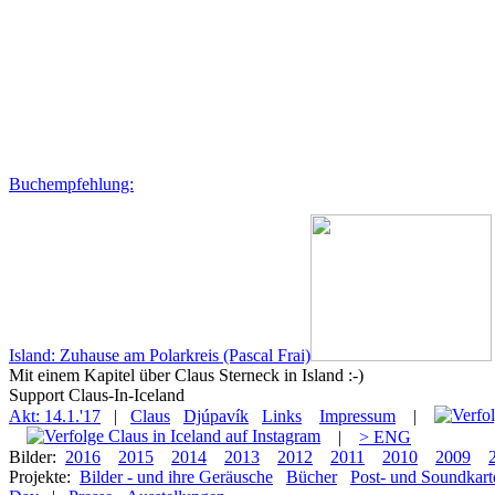
Buchempfehlung:
Island: Zuhause am Polarkreis (Pascal Frai)
Mit einem Kapitel über Claus Sterneck in Island :-)
Support Claus-In-Iceland
Akt: 14.1.'17
|
Claus
Djúpavík
Links
Impressum
|
|
> ENG
Bilder:
2016
2015
2014
2013
2012
2011
2010
2009
Projekte:
Bilder - und ihre Geräusche
Bücher
Post- und Soundkart