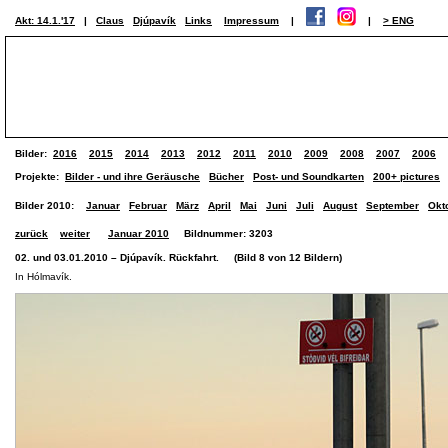
Akt: 14.1.'17
|
Claus
Djúpavík
Links
Impressum
|
|
> ENG
Bilder:
2016
2015
2014
2013
2012
2011
2010
2009
2008
2007
2006
Projekte:
Bilder - und ihre Geräusche
Bücher
Post- und Soundkarten
200+ pictures
Bilder 2010:
Januar
Februar
März
April
Mai
Juni
Juli
August
September
Okt
zurück
weiter
Januar 2010
Bildnummer: 3203
02. und 03.01.2010 – Djúpavík. Rückfahrt. (Bild 8 von 12 Bildern)
In Hólmavík.