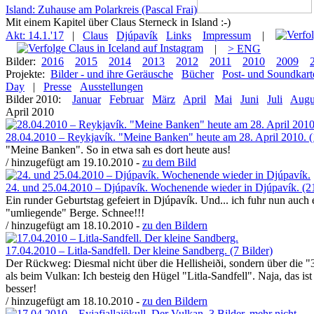
Island: Zuhause am Polarkreis (Pascal Frai)
Mit einem Kapitel über Claus Sterneck in Island :-)
Akt: 14.1.'17
|
Claus
Djúpavík
Links
Impressum
|
|
> ENG
Bilder:
2016
2015
2014
2013
2012
2011
2010
2009
Projekte:
Bilder - und ihre Geräusche
Bücher
Post- und Soundkart
Day
|
Presse
Ausstellungen
Bilder 2010:
Januar
Februar
März
April
Mai
Juni
Juli
Augu
April 2010
28.04.2010 – Reykjavík. "Meine Banken" heute am 28. April 2010. (
"Meine Banken". So in etwa sah es dort heute aus!
/ hinzugefügt am 19.10.2010 -
zu dem Bild
24. und 25.04.2010 – Djúpavík. Wochenende wieder in Djúpavík. (21
Ein runder Geburtstag gefeiert in Djúpavík. Und... ich fuhr nun auch
"umliegende" Berge. Schnee!!!
/ hinzugefügt am 18.10.2010 -
zu den Bildern
17.04.2010 – Litla-Sandfell. Der kleine Sandberg. (7 Bilder)
Der Rückweg: Diesmal nicht über die Hellisheiði, sondern über die 
als beim Vulkan: Ich besteig den Hügel "Litla-Sandfell". Naja, das ist
besser!
/ hinzugefügt am 18.10.2010 -
zu den Bildern