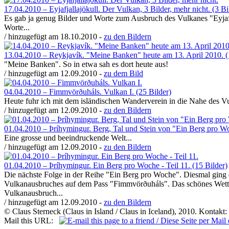
17.04.2010 – Eyjafjallajökull. Der Vulkan, 3 Bilder, mehr nicht. (3 Bi
Es gab ja genug Bilder und Worte zum Ausbruch des Vulkanes "Eyjafja
Worte...
/ hinzugefügt am 18.10.2010 -
zu den Bildern
13.04.2010 – Reykjavík. "Meine Banken" heute am 13. April 2010. (
"Meine Banken". So in etwa sah es dort heute aus!
/ hinzugefügt am 12.09.2010 -
zu dem Bild
04.04.2010 – Fimmvörðuháls. Vulkan I. (25 Bilder)
Heute fuhr ich mit dem isländischen Wanderverein in die Nahe des 
/ hinzugefügt am 12.09.2010 -
zu den Bildern
01.04.2010 – Þríhymingur. Berg, Tal und Stein von "Ein Berg pro Woc
Eine grosse und beeindruckende Welt...
/ hinzugefügt am 12.09.2010 -
zu den Bildern
01.04.2010 – Þríhymingur. Ein Berg pro Woche - Teil 11. (15 Bilder)
Die nächste Folge in der Reihe "Ein Berg pro Woche". Diesmal ging e
Vulkanausbruches auf dem Pass "Fimmvörðuháls". Das schönes Wette
Vulkanausbruch...
/ hinzugefügt am 12.09.2010 -
zu den Bildern
© Claus Sterneck (Claus in Island / Claus in Iceland), 2010. Kontakt:
Mail this URL: