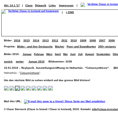
Akt: 14.1.'17
|
Claus
Djúpavík
Links
Impressum
|
|
> ENG
Bilder:
2016
2015
2014
2013
2012
2011
2010
2009
2008
2007
2006
Projekte:
Bilder - und ihre Geräusche
Bücher
Post- und Soundkarten
200+ pictures
Bilder 2010:
Januar
Februar
März
April
Mai
Juni
Juli
August
September
Okt
zurück
weiter
Januar 2010
Bildnummer: 3238
15.01.2010 – Reykjavík. Ausstellungseröffnung im Hafnarhús - "Coloursynthesis". (Bild
Hafnarhús - "
Coloursynthesis
".
Um das nächste Bild zu sehen einfach auf das grosse Bild klicken!
Mail this URL:
© Claus Sterneck (Claus in Island / Claus in Iceland), 2010. Kontakt:
info@claus-in-icela