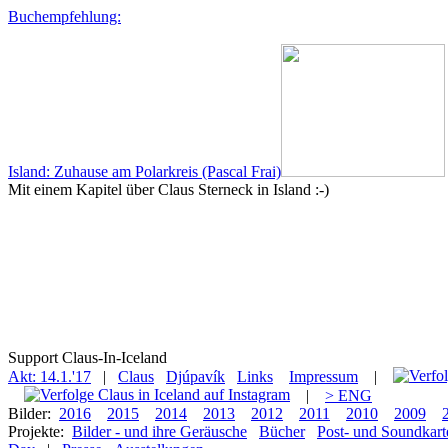
Buchempfehlung:
Island: Zuhause am Polarkreis (Pascal Frai)
Mit einem Kapitel über Claus Sterneck in Island :-)
Support Claus-In-Iceland
Akt: 14.1.'17
|
Claus
Djúpavík
Links
Impressum
|
|
> ENG
Bilder:
2016
2015
2014
2013
2012
2011
2010
2009
Projekte:
Bilder - und ihre Geräusche
Bücher
Post- und Soundkart