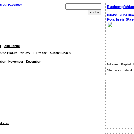
Buchempfehlun
Island: Zuhaus
Polarkreis (Pasc
|
Zufallsbild
One Picture Per Day
|
Presse
Ausstellungen
ober
November
Dezember
Mit einem Kapitel ü
Sterneck in Island :
nd.com