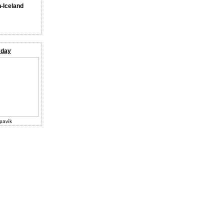
n-Iceland
 day
pavík