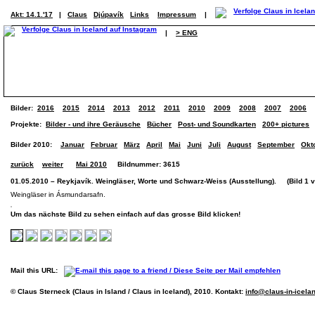
Akt: 14.1.'17
|
Claus
Djúpavík
Links
Impressum
|
|
> ENG
Bilder:
2016
2015
2014
2013
2012
2011
2010
2009
2008
2007
2006
Projekte:
Bilder - und ihre Geräusche
Bücher
Post- und Soundkarten
200+ pictures
Bilder 2010:
Januar
Februar
März
April
Mai
Juni
Juli
August
September
Okt
zurück
weiter
Mai 2010
Bildnummer: 3615
01.05.2010 – Reykjavík. Weingläser, Worte und Schwarz-Weiss (Ausstellung). (Bild 1 v
Weingläser in Ásmundarsafn.
Um das nächste Bild zu sehen einfach auf das grosse Bild klicken!
Mail this URL:
© Claus Sterneck (Claus in Island / Claus in Iceland), 2010. Kontakt:
info@claus-in-icela