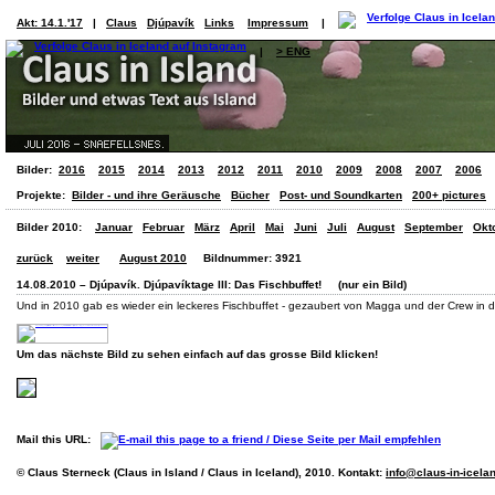
Akt: 14.1.'17
|
Claus
Djúpavík
Links
Impressum
|
|
> ENG
Bilder:
2016
2015
2014
2013
2012
2011
2010
2009
2008
2007
2006
Projekte:
Bilder - und ihre Geräusche
Bücher
Post- und Soundkarten
200+ pictures
Bilder 2010:
Januar
Februar
März
April
Mai
Juni
Juli
August
September
Okt
zurück
weiter
August 2010
Bildnummer: 3921
14.08.2010 – Djúpavík. Djúpavíktage III: Das Fischbuffet! (nur ein Bild)
Und in 2010 gab es wieder ein leckeres Fischbuffet - gezaubert von Magga und der Crew in d
Um das nächste Bild zu sehen einfach auf das grosse Bild klicken!
Mail this URL:
© Claus Sterneck (Claus in Island / Claus in Iceland), 2010. Kontakt:
info@claus-in-icela