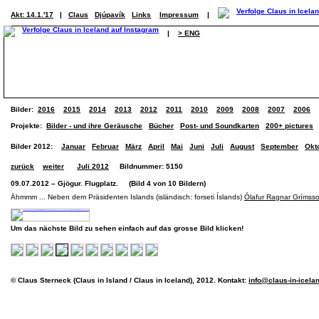
Akt: 14.1.'17
|
Claus
Djúpavík
Links
Impressum
|
|
> ENG
Bilder:
2016
2015
2014
2013
2012
2011
2010
2009
2008
2007
2006
Projekte:
Bilder - und ihre Geräusche
Bücher
Post- und Soundkarten
200+ pictures
Bilder 2012:
Januar
Februar
März
April
Mai
Juni
Juli
August
September
Okt
zurück
weiter
Juli 2012
Bildnummer: 5150
09.07.2012 – Gjögur. Flugplatz. (Bild 4 von 10 Bildern)
Ähmmm ... Neben dem Präsidenten Islands (isländisch: forseti Íslands)
Ólafur Ragnar Grímss
Um das nächste Bild zu sehen einfach auf das grosse Bild klicken!
© Claus Sterneck (Claus in Island / Claus in Iceland), 2012. Kontakt:
info@claus-in-icela