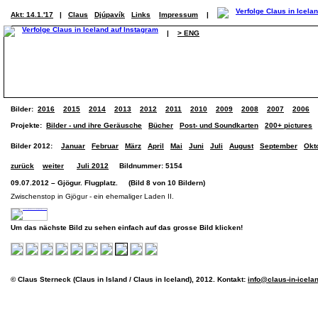
Akt: 14.1.'17
|
Claus
Djúpavík
Links
Impressum
|
|
> ENG
Bilder:
2016
2015
2014
2013
2012
2011
2010
2009
2008
2007
2006
Projekte:
Bilder - und ihre Geräusche
Bücher
Post- und Soundkarten
200+ pictures
Bilder 2012:
Januar
Februar
März
April
Mai
Juni
Juli
August
September
Okt
zurück
weiter
Juli 2012
Bildnummer: 5154
09.07.2012 – Gjögur. Flugplatz. (Bild 8 von 10 Bildern)
Zwischenstop in Gjögur - ein ehemaliger Laden II.
Um das nächste Bild zu sehen einfach auf das grosse Bild klicken!
© Claus Sterneck (Claus in Island / Claus in Iceland), 2012. Kontakt:
info@claus-in-icela