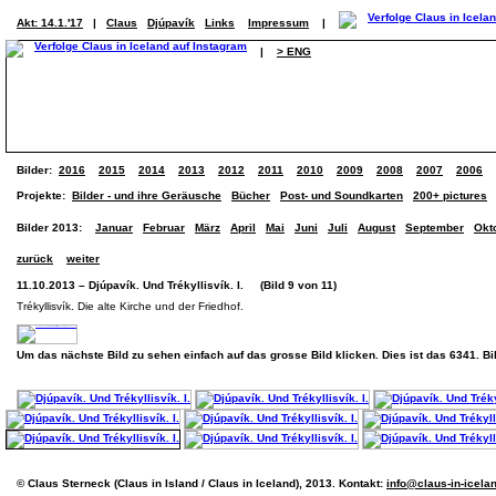
Akt: 14.1.'17
|
Claus
Djúpavík
Links
Impressum
|
|
> ENG
Bilder:
2016
2015
2014
2013
2012
2011
2010
2009
2008
2007
2006
Projekte:
Bilder - und ihre Geräusche
Bücher
Post- und Soundkarten
200+ pictures
Bilder 2013:
Januar
Februar
März
April
Mai
Juni
Juli
August
September
Okt
zurück
weiter
11.10.2013 – Djúpavík. Und Trékyllisvík. I. (Bild 9 von 11)
Trékyllisvík. Die alte Kirche und der Friedhof.
Um das nächste Bild zu sehen einfach auf das grosse Bild klicken. Dies ist das 6341. B
© Claus Sterneck (Claus in Island / Claus in Iceland), 2013. Kontakt:
info@claus-in-icela