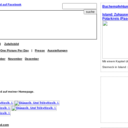
Buchempfehlun
Island: Zuhaus
Polarkreis (Pasc
|
Zufallsbild
One Picture Per Day
|
Presse
Ausstellungen
ober
November
Dezember
Mit einem Kapitel ü
Sterneck in Island :
ild auf meiner Homepage.
nd.com